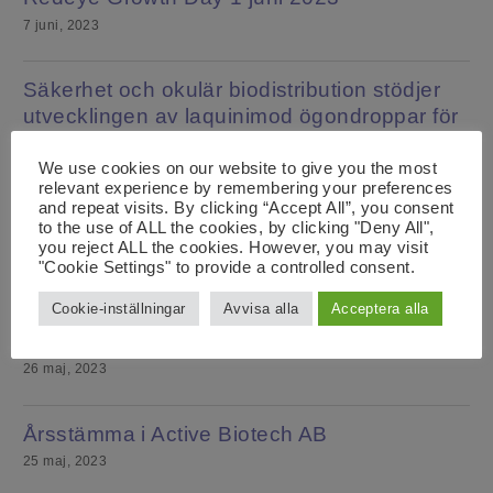
7 juni, 2023
Säkerhet och okulär biodistribution stödjer
utvecklingen av laquinimod ögondroppar för
inflammatoriska ögonsjukdomar
We use cookies on our website to give you the most
30 maj, 2023
relevant experience by remembering your preferences
and repeat visits. By clicking “Accept All”, you consent
to the use of ALL the cookies, by clicking "Deny All",
Active Biotech tillkännager positiva
you reject ALL the cookies. However, you may visit
interimsdata från en pågående studie med
"Cookie Settings" to provide a controlled consent.
tasquinimod i kraftigt förbehandlade
Cookie-inställningar
Avvisa alla
Acceptera alla
patienter med relapserande och refraktärt
multipelt myelom
26 maj, 2023
Årsstämma i Active Biotech AB
25 maj, 2023