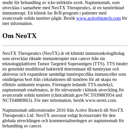
studie för behandling av icke-infektiös uveit. Naptumomab, som
utvecklas i samarbete med NeoTX Therapeutics, är en tumörriktad
immunterapi. Ett klinisk fas Ib/II-program i patienter med
avancerade solida tumörer pågår. Besök
www.activebiotech.com
för
mer information.
Om NeoTX
NeoTX Therapeutics (NeoTX) är ett kliniskt immunonkologibolag
som utvecklar riktade immunterapier mot cancer från sin
teknologiplattform Tumor Targeted Superantigen (TTS). TTS binder
en genetiskt modifierad bakteriell determinant till tumörytan och
aktiverar och expanderar samtidigt tumörspecifika immunceller som
omdirigeras bort från cirkulationen till tumören för att skapa en
effektiv antitumör respons. Företagets ledande TTS-molekyl,
naptumomab estafenatox, är för närvarande i klinisk utveckling för
avancerade solida tumörer (clinicaltrials.gov/NCT039883954 and
NCT04880863). För mer information, besök www.neotx.com.
Naptumomab utlicensierades 2016 från Active Biotech till NeoTX
Therapeutics Ltd. NeoTX ansvarar enligt licensavtalet för den
globala utvecklingen och kommersialiseringen av naptumomab för
behandling av cancer.