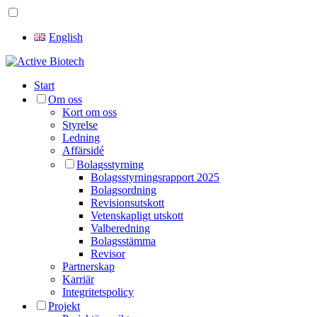
English
Start
Om oss
Kort om oss
Styrelse
Ledning
Affärsidé
Bolagsstyrning
Bolagsstyrningsrapport 2025
Bolagsordning
Revisionsutskott
Vetenskapligt utskott
Valberedning
Bolagsstämma
Revisor
Partnerskap
Karriär
Integritetspolicy
Projekt