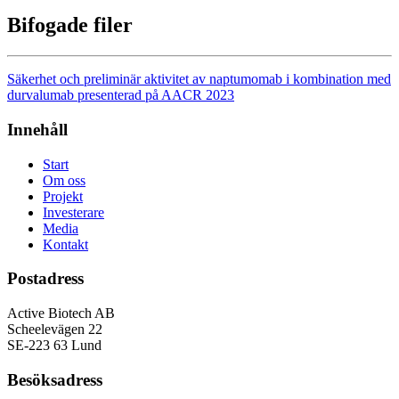
Bifogade filer
Säkerhet och preliminär aktivitet av naptumomab i kombination med
durvalumab presenterad på AACR 2023
Innehåll
Start
Om oss
Projekt
Investerare
Media
Kontakt
Postadress
Active Biotech AB
Scheelevägen 22
SE-223 63 Lund
Besöksadress