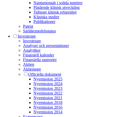
Naptumomab i solida tumörer
Pågående klinisk utveckling
Tidigare klinisk erfarenhet
Kliniska studier
Publikationer
Patent
Särläkemedels­status
Investerare
Investerare
Analyser och presentationer
Analytiker
Finansiell kalender
Finansiella rapporter
Aktien
Aktieägare
Officiella dokument
Nyemission 2025
Nyemission 2024
Nyemission 2023
Nyemission 2022
Nyemission 2021
Nyemission 2018
Nyemission 2016
Nyemission 2014
Evenemang