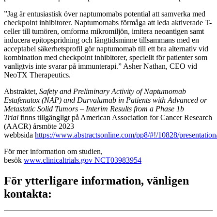
”Jag är entusiastisk över naptumomabs potential att samverka med
checkpoint inhibitorer. Naptumomabs förmåga att leda aktiverade T-
celler till tumören, omforma mikromiljön, imitera neoantigen samt
inducera epitopspridning och långtidsminne tillsammans med en
acceptabel säkerhetsprofil gör naptumomab till ett bra alternativ vid
kombination med checkpoint inhibitorer, speciellt för patienter som
vanligtvis inte svarar på immunterapi.” Asher Nathan, CEO vid
NeoTX Therapeutics.
Abstraktet,
Safety and Preliminary Activity of Naptumomab
Estafenatox (NAP) and Durvalumab in Patients with Advanced or
Metastatic Solid Tumors – Interim Results from a Phase 1b
Trial
finns tillgängligt på American Association for Cancer Research
(AACR) årsmöte 2023
webbsida
https://www.abstractsonline.com/pp8/#!/10828/presentatio
För mer information om studien,
besök
www.clinicaltrials.gov NCT03983954
För ytterligare information, vänligen
kontakta: