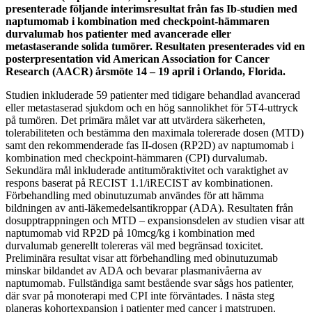
presenterade följande interimsresultat från fas Ib-studien med
naptumomab i kombination med checkpoint-hämmaren
durvalumab hos patienter med avancerade eller
metastaserande solida tumörer. Resultaten presenterades vid en
posterpresentation vid American Association for Cancer
Research (AACR) årsmöte 14 – 19 april i Orlando, Florida.
Studien inkluderade 59 patienter med tidigare behandlad avancerad
eller metastaserad sjukdom och en hög sannolikhet för 5T4-uttryck
på tumören. Det primära målet var att utvärdera säkerheten,
tolerabiliteten och bestämma den maximala tolererade dosen (MTD)
samt den rekommenderade fas II-dosen (RP2D) av naptumomab i
kombination med checkpoint-hämmaren (CPI) durvalumab.
Sekundära mål inkluderade antitumöraktivitet och varaktighet av
respons baserat på RECIST 1.1/iRECIST av kombinationen.
Förbehandling med obinutuzumab användes för att hämma
bildningen av anti-läkemedelsantikroppar (ADA). Resultaten från
dosupptrappningen och MTD – expansionsdelen av studien visar att
naptumomab vid RP2D på 10mcg/kg i kombination med
durvalumab generellt tolereras väl med begränsad toxicitet.
Preliminära resultat visar att förbehandling med obinutuzumab
minskar bildandet av ADA och bevarar plasmanivåerna av
naptumomab. Fullständiga samt bestående svar sågs hos patienter,
där svar på monoterapi med CPI inte förväntades. I nästa steg
planeras kohortexpansion i patienter med cancer i matstrupen.