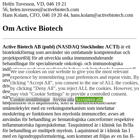
Helén Tuvesson, VD, 046 19 21
56, helen.tuvesson@activebiotech.com
Hans Kolam, CFO, 046 19 20 44, hans.kolam@activebiotech.com
Om Active Biotech
Active Biotech AB (publ) (NASDAQ Stockholm: ACTI)
är ett
bioteknikföretag som använder sin omfattande kompetensbas och
projektportfölj för att utveckla unika immunmodulerande
behandlingar för specialiserade onkologi- och immunologiska
indikationer med stort medicinskt behov och betydande kommersiell
We use cookies on our website to give you the most relevant
potential. Efter beslut om en ny inriktning av forsknings- och
experience by remembering your preferences and repeat visits. B
utvecklingsverksamheten syftar Active Biotechs affärsmodell till att
clicking “Accept All”, you consent to the use of ALL the cookies,
driva projekt till klinisk utvecklingsfas för att sedan vidareutveckla
by clicking "Deny All", you reject ALL the cookies. However, y
dessa internt eller i externa partnerskap. Active Biotech har för
may visit "Cookie Settings" to provide a controlled consent.
närvarande tre projekt i projektportföljen: De helägda projekten
Cookie-inställningar
Avvisa alla
Acceptera alla
tasquinimod och laquinimod, som är immunomodulerande
småmolekyler med en verkningsmekanism som innefattar
modulering av funktionen hos myeloida immunceller, avses att
användas för behandling av hematologiska cancerformer respektive
inflammatoriska ögonsjukdomar. Tasquinimod är i klinisk fas Ib/IIa
för behandling av multipelt myelom. Laquinimod är i klinisk fas I
med en ögondroppsformulering, som kommer att följas av en fas II-