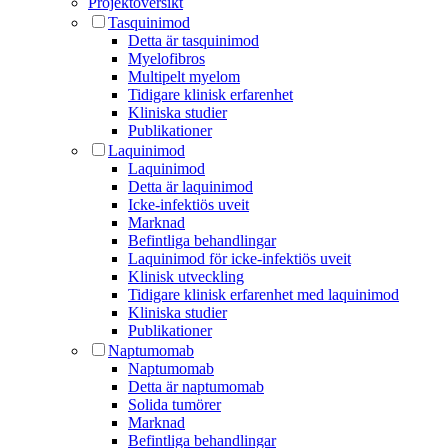
Projektöversikt
Tasquinimod
Detta är tasquinimod
Myelofibros
Multipelt myelom
Tidigare klinisk erfarenhet
Kliniska studier
Publikationer
Laquinimod
Laquinimod
Detta är laquinimod
Icke-infektiös uveit
Marknad
Befintliga behandlingar
Laquinimod för icke-infektiös uveit
Klinisk utveckling
Tidigare klinisk erfarenhet med laquinimod
Kliniska studier
Publikationer
Naptumomab
Naptumomab
Detta är naptumomab
Solida tumörer
Marknad
Befintliga behandlingar