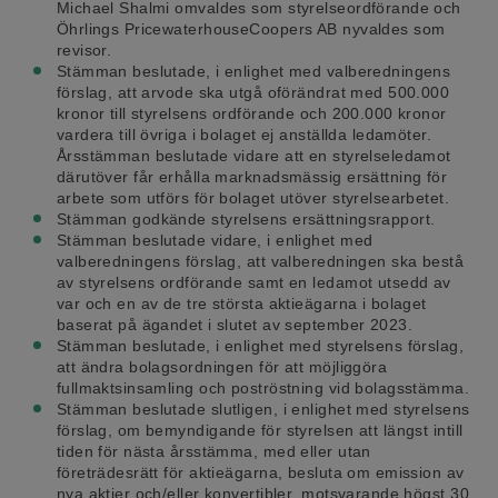
Michael Shalmi omvaldes som styrelseordförande och
Öhrlings PricewaterhouseCoopers AB nyvaldes som
revisor.
Stämman beslutade, i enlighet med valberedningens
förslag, att arvode ska utgå oförändrat med 500.000
kronor till styrelsens ordförande och 200.000 kronor
vardera till övriga i bolaget ej anställda ledamöter.
Årsstämman beslutade vidare att en styrelseledamot
därutöver får erhålla marknadsmässig ersättning för
arbete som utförs för bolaget utöver styrelsearbetet.
Stämman godkände styrelsens ersättningsrapport.
Stämman beslutade vidare, i enlighet med
valberedningens förslag, att valberedningen ska bestå
av styrelsens ordförande samt en ledamot utsedd av
var och en av de tre största aktieägarna i bolaget
baserat på ägandet i slutet av september 2023.
Stämman beslutade, i enlighet med styrelsens förslag,
att ändra bolagsordningen för att möjliggöra
fullmaktsinsamling och poströstning vid bolagsstämma.
Stämman beslutade slutligen, i enlighet med styrelsens
förslag, om bemyndigande för styrelsen att längst intill
tiden för nästa årsstämma, med eller utan
företrädesrätt för aktieägarna, besluta om emission av
nya aktier och/eller konvertibler, motsvarande högst 30