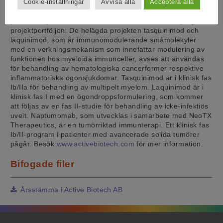
Cookie-inställningar
Avvisa alla
Acceptera alla
affärsmodell till att driva projekt till klinisk utvecklingsfas för
att sedan vidareutveckla dessa internt eller i externa
partnerskap. Active Biotech har för närvarande tre projekt i
projektportföljen: De helägda projekten tasquinimod och
laquinimod, som är immunomodulerande småmolekyler
med en verkningsmekanism som innefattar modulering av
funktionen hos myeloida immunceller, avses att användas
för behandling av hematologiska cancerformer respektive
inflammatoriska ögonsjukdomar. Tasquinimod är i klinisk fas
Ib/IIa för behandling av multipelt myelom. Laquinimod är i
klinisk fas I med en ögondroppsformulering, som kommer
att följas av en fas II-studie för behandling av icke-infektiös
uveit. Naptumomab, som utvecklas i samarbete med NeoTX
Therapeutics, är en tumörriktad immunterapi. Ett klinisk fas
Ib/II-program i patienter med avancerade solida tumörer
pågår. Besök
www.activebiotech.com
för mer information.
Bifogade filer
Årsstämma i Active Biotech AB