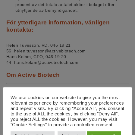
procent av det totala antalet aktier i bolaget efter
utnyttjande av bemyndigandet.
För ytterligare information, vänligen
kontakta:
Helén Tuvesson, VD, 046 19 21
56, helen.tuvesson@activebiotech.com
Hans Kolam, CFO, 046 19 20
44, hans.kolam@activebiotech.com
Om Active Biotech
Active Biotech AB (publ) (NASDAQ Stockholm: ACTI)
är
ett bioteknikföretag som använder sin omfattande
We use cookies on our website to give you the most
kompetensbas och projektportfölj för att utveckla unika
relevant experience by remembering your preferences
immunmodulerande behandlingar för specialiserade
and repeat visits. By clicking “Accept All”, you consent
onkologi- och immunologiska indikationer med stort
to the use of ALL the cookies, by clicking "Deny All",
medicinskt behov och betydande kommersiell potential.
you reject ALL the cookies. However, you may visit
"Cookie Settings" to provide a controlled consent.
Efter beslut om en ny inriktning av forsknings- och
utvecklingsverksamheten syftar Active Biotechs