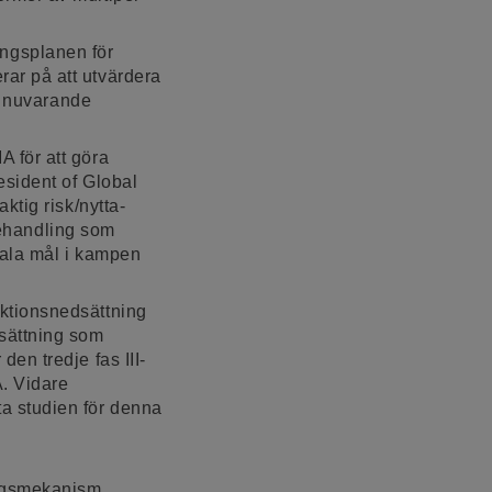
lingsplanen för
ar på att utvärdera
n nuvarande
 för att göra
sident of Global
ktig risk/nytta-
 behandling som
rala mål i kampen
ktionsnedsättning
sättning som
en tredje fas III-
. Vidare
a studien för denna
ngsmekanism,