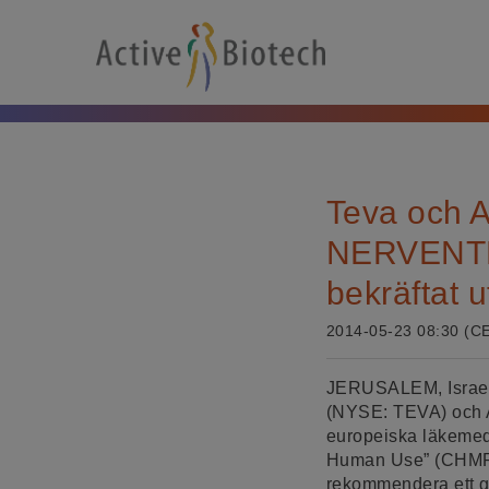
Teva och A
NERVENTRA®
bekräftat 
2014-05-23 08:30 (C
JERUSALEM, Israel 
(NYSE: TEVA) och 
europeiska läkemede
Human Use” (CHMP), 
rekommendera ett g