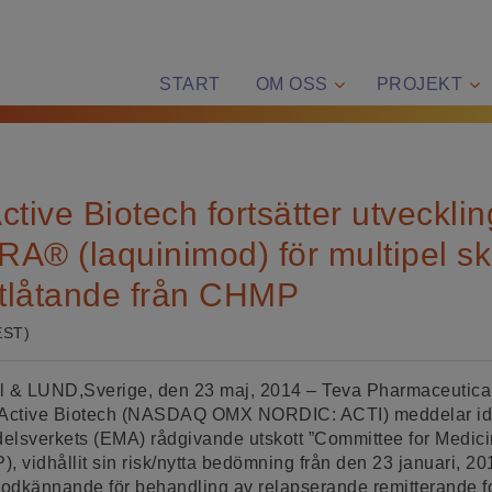
START
OM OSS
PROJEKT
ctive Biotech fortsätter utveckli
 (laquinimod) för multipel skl
utlåtande från CHMP
EST)
& LUND,Sverige, den 23 maj, 2014 – Teva Pharmaceutical 
Active Biotech (NASDAQ OMX NORDIC: ACTI) meddelar ida
lsverkets (EMA) rådgivande utskott ”Committee for Medicin
vidhållit sin risk/nytta bedömning från den 23 januari, 2014
odkännande för behandling av relapserande remitterande fo