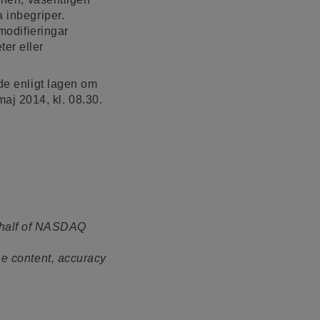
a inbegriper.
 modifieringar
er eller
nde enligt lagen om
aj 2014, kl. 08.30.
ehalf of NASDAQ
he content, accuracy