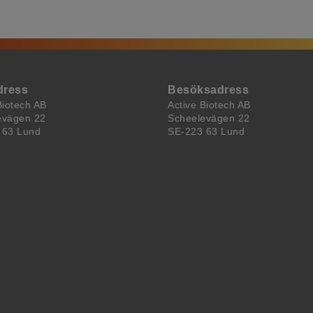
dress
Besöksadress
Biotech AB
Active Biotech AB
evägen 22
Scheelevägen 22
 63 Lund
SE-223 63 Lund