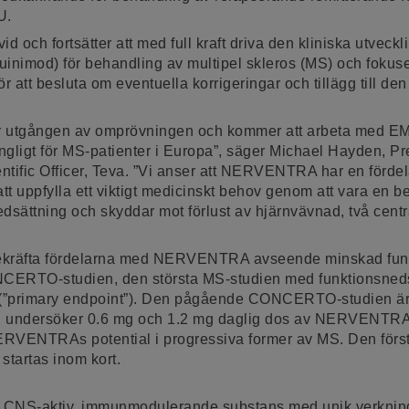
U.
vid och fortsätter att med full kraft driva den kliniska utveck
mod) för behandling av multipel skleros (MS) och fokuser
 att besluta om eventuella korrigeringar och tillägg till de
er utgången av omprövningen och kommer att arbeta med EMA
igt för MS-patienter i Europa”, säger Michael Hayden, Pre
tific Officer, Teva. ”Vi anser att NERVENTRA har en fördela
 att uppfylla ett viktigt medicinskt behov genom att vara en
dsättning och skyddar mot förlust av hjärnvävnad, två cent
e bekräfta fördelarna med NERVENTRA avseende minskad fun
CERTO-studien, den största MS-studien med funktionsned
l (”primary endpoint”). Den pågående CONCERTO-studien är d
h undersöker 0.6 mg och 1.2 mg daglig dos av NERVENTRA
RVENTRAs potential i progressiva former av MS. Den först
 startas inom kort.
®
NS-aktiv, immunmodulerande substans med unik verkni