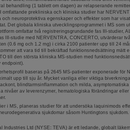
ral behandling (1 tablett om dagen) av relapserande remit
 I omfattande prekliniska och kliniska studier har NERVEN
a och neuroprotektiva egenskaper och effekter som har visats
ltat. Det globala kliniska utvecklingsprogrammet i MS som 
tform omfattar två registreringsgrundande fas III-studier
fas III-studie med NERVENTRA, CONCERTO, utvärderar två
n (0.6 mg och 1.2 mg) i cirka 2100 patienter upp till 24 m
ommer att vara tid till bekräftad funktionsnedsättning mätt 
 till den största kliniska MS-studien med funktionsnedsät
y endpoint).
etsprofil baseras på 2645 MS-patienter exponerade för 
imalt upp till sju år. Mycket vanliga eller viktiga biverkning
ackont, blindtarmsinflammation och milda, asymptomatiska 
da nivåer av leverenzymer, hematologiska förändringar elle
er.
ier i MS, planeras studier för att undersöka laquinimods eff
ra neurodegenerativa sjukdomar såsom Huntingtons sjukdom.
 Industries Ltd (NYSE: TEVA) är ett ledande, globalt läke