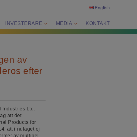
English
INVESTERARE
MEDIA
KONTAKT
ngen av
eros efter
Industries Ltd.
g att det
al Products for
, att i nuläget ej
rmer av multipel