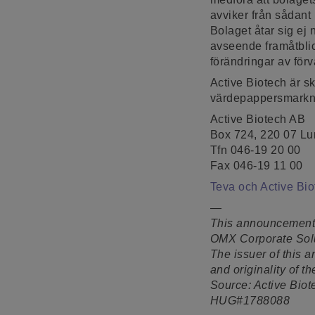
avviker från sådant
Bolaget åtar sig ej 
avseende framåtblic
förändringar av för
Active Biotech är s
värdepappersmarkna
Active Biotech AB
Box 724, 220 07 L
Tfn 046-19 20 00
Fax 046-19 11 00
Teva och Active Bi
—
This announcement
OMX Corporate Solu
The issuer of this 
and originality of t
Source: Active Bio
HUG#1788088