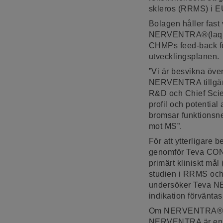
skleros (RRMS) i E
Bolagen håller fast 
NERVENTRA®(laquini
CHMPs feed-back för
utvecklingsplanen.
”Vi är besvikna öv
NERVENTRA tillgängl
R&D och Chief Scien
profil och potential
bromsar funktionsne
mot MS”.
För att ytterligar
genomför Teva CON
primärt kliniskt må
studien i RRMS oc
undersöker Teva NE
indikation förväntas
Om NERVENTRA
NERVENTRA är en C