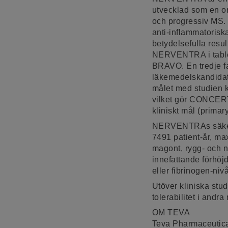
utvecklad som en o
och progressiv MS.
anti-inflammatorisk
betydelsefulla resu
NERVENTRA i tablet
BRAVO. En tredje 
läkemedelskandidate
målet med studien k
vilket gör CONCERTO
kliniskt mål (primar
NERVENTRAs säkerh
7491 patient-år, max
magont, rygg- och n
innefattande förhöj
eller fibrinogen-nivå
Utöver kliniska stud
tolerabilitet i and
OM TEVA
Teva Pharmaceutical