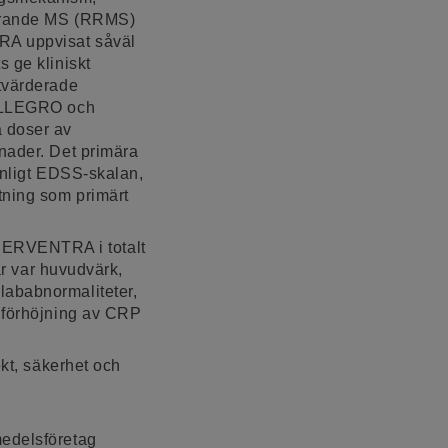
terande MS (RRMS)
TRA uppvisat såväl
 ge kliniskt
utvärderade
, ALLEGRO och
 doser av
ånader. Det primära
enligt EDSS-skalan,
tning som primärt
NERVENTRA i totalt
ar var huvudvärk,
lababnormaliteter,
r förhöjning av CRP
ekt, säkerhet och
medelsföretag