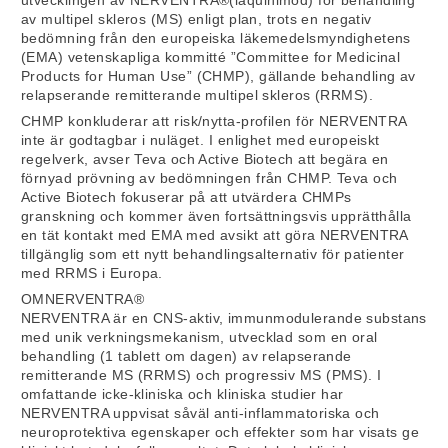
av multipel skleros (MS) enligt plan, trots en negativ
bedömning från den europeiska läkemedelsmyndighetens
(EMA) vetenskapliga kommitté ”Committee for Medicinal
Products for Human Use” (CHMP), gällande behandling av
relapserande remitterande multipel skleros (RRMS).
CHMP konkluderar att risk/nytta-profilen för NERVENTRA
inte är godtagbar i nuläget. I enlighet med europeiskt
regelverk, avser Teva och Active Biotech att begära en
förnyad prövning av bedömningen från CHMP. Teva och
Active Biotech fokuserar på att utvärdera CHMPs
granskning och kommer även fortsättningsvis upprätthålla
en tät kontakt med EMA med avsikt att göra NERVENTRA
tillgänglig som ett nytt behandlingsalternativ för patienter
med RRMS i Europa.
OMNERVENTRA®
NERVENTRA är en CNS-aktiv, immunmodulerande substans
med unik verkningsmekanism, utvecklad som en oral
behandling (1 tablett om dagen) av relapserande
remitterande MS (RRMS) och progressiv MS (PMS). I
omfattande icke-kliniska och kliniska studier har
NERVENTRA uppvisat såväl anti-inflammatoriska och
neuroprotektiva egenskaper och effekter som har visats ge