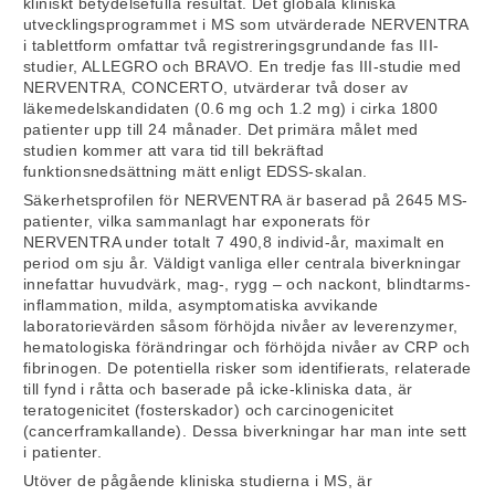
kliniskt betydelsefulla resultat. Det globala kliniska
utvecklingsprogrammet i MS som utvärderade NERVENTRA
i tablettform omfattar två registreringsgrundande fas III-
studier, ALLEGRO och BRAVO. En tredje fas III-studie med
NERVENTRA, CONCERTO, utvärderar två doser av
läkemedelskandidaten (0.6 mg och 1.2 mg) i cirka 1800
patienter upp till 24 månader. Det primära målet med
studien kommer att vara tid till bekräftad
funktionsnedsättning mätt enligt EDSS-skalan.
Säkerhetsprofilen för NERVENTRA är baserad på 2645 MS-
patienter, vilka sammanlagt har exponerats för
NERVENTRA under totalt 7 490,8 individ-år, maximalt en
period om sju år. Väldigt vanliga eller centrala biverkningar
innefattar huvudvärk, mag-, rygg – och nackont, blindtarms-
inflammation, milda, asymptomatiska avvikande
laboratorievärden såsom förhöjda nivåer av leverenzymer,
hematologiska förändringar och förhöjda nivåer av CRP och
fibrinogen. De potentiella risker som identifierats, relaterade
till fynd i råtta och baserade på icke-kliniska data, är
teratogenicitet (fosterskador) och carcinogenicitet
(cancerframkallande). Dessa biverkningar har man inte sett
i patienter.
Utöver de pågående kliniska studierna i MS, är