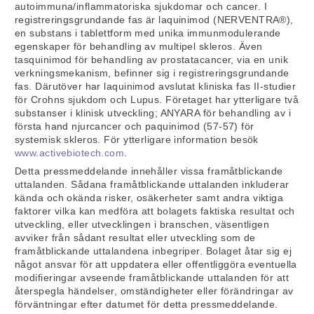
autoimmuna/inflammatoriska sjukdomar och cancer. I
registreringsgrundande fas är laquinimod (NERVENTRA®),
en substans i tablettform med unika immunmodulerande
egenskaper för behandling av multipel skleros. Även
tasquinimod för behandling av prostatacancer, via en unik
verkningsmekanism, befinner sig i registreringsgrundande
fas. Därutöver har laquinimod avslutat kliniska fas II-studier
för Crohns sjukdom och Lupus. Företaget har ytterligare två
substanser i klinisk utveckling; ANYARA för behandling av i
första hand njurcancer och paquinimod (57-57) för
systemisk skleros. För ytterligare information besök
www.activebiotech.com
.
Detta pressmeddelande innehåller vissa framåtblickande
uttalanden. Sådana framåtblickande uttalanden inkluderar
kända och okända risker, osäkerheter samt andra viktiga
faktorer vilka kan medföra att bolagets faktiska resultat och
utveckling, eller utvecklingen i branschen, väsentligen
avviker från sådant resultat eller utveckling som de
framåtblickande uttalandena inbegriper. Bolaget åtar sig ej
något ansvar för att uppdatera eller offentliggöra eventuella
modifieringar avseende framåtblickande uttalanden för att
återspegla händelser, omständigheter eller förändringar av
förväntningar efter datumet för detta pressmeddelande.