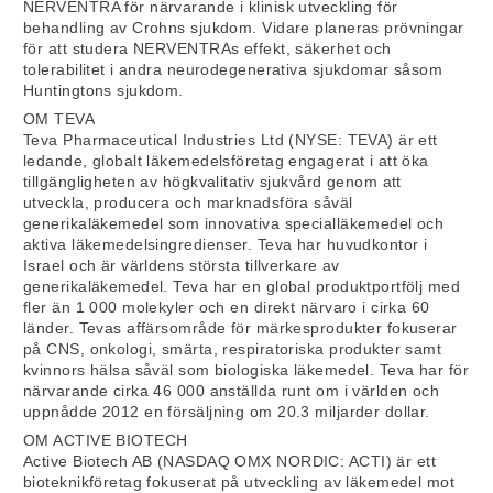
NERVENTRA för närvarande i klinisk utveckling för
behandling av Crohns sjukdom. Vidare planeras prövningar
för att studera NERVENTRAs effekt, säkerhet och
tolerabilitet i andra neurodegenerativa sjukdomar såsom
Huntingtons sjukdom.
OM TEVA
Teva Pharmaceutical Industries Ltd (NYSE: TEVA) är ett
ledande, globalt läkemedelsföretag engagerat i att öka
tillgängligheten av högkvalitativ sjukvård genom att
utveckla, producera och marknadsföra såväl
generikaläkemedel som innovativa specialläkemedel och
aktiva läkemedelsingredienser. Teva har huvudkontor i
Israel och är världens största tillverkare av
generikaläkemedel. Teva har en global produktportfölj med
fler än 1 000 molekyler och en direkt närvaro i cirka 60
länder. Tevas affärsområde för märkesprodukter fokuserar
på CNS, onkologi, smärta, respiratoriska produkter samt
kvinnors hälsa såväl som biologiska läkemedel. Teva har för
närvarande cirka 46 000 anställda runt om i världen och
uppnådde 2012 en försäljning om 20.3 miljarder dollar.
OM ACTIVE BIOTECH
Active Biotech AB (NASDAQ OMX NORDIC: ACTI) är ett
bioteknikföretag fokuserat på utveckling av läkemedel mot