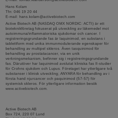
Hans Kolam
Tfn: 046 19 20 44
E-mail: hans.kolam@activebiotech.com
Active Biotech AB (NASDAQ OMX NORDIC: ACTI) är ett
bioteknikföretag fokuserat på utveckling av läkemedel mot
autoimmuna/inflammatoriska sjukdomar och cancer. I
registreringsgrundande fas är laquinimod, en substans i
tablettform med unika immunmodulerande egenskaper för
behandling av multipel skleros. Även tasquinimod för
behandling av prostatacancer, via en unik
verkningsmekanism, befinner sig i registreringsgrundande
fas. Därutöver har laquinimod avslutat kliniska fas II-studier
för Crohns sjukdom och Lupus. Företaget har ytterligare två
substanser i klinisk utveckling; ANYARA för behandling av i
första hand njurcancer och paquinimod (57-57) för
systemisk skleros. För ytterligare information besök
www.activebiotech.com.
Active Biotech AB
Box 724, 220 07 Lund