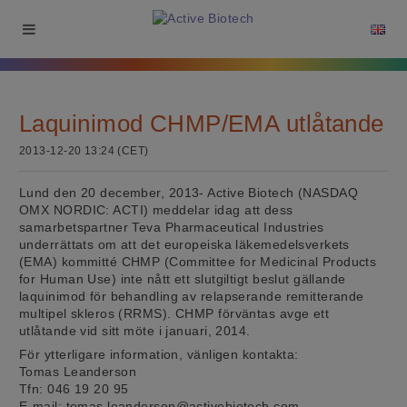
Laquinimod CHMP/EMA utlåtande
2013-12-20 13:24 (CET)
Lund den 20 december, 2013- Active Biotech (NASDAQ
OMX NORDIC: ACTI) meddelar idag att dess
samarbetspartner Teva Pharmaceutical Industries
underrättats om att det europeiska läkemedelsverkets
(EMA) kommitté CHMP (Committee for Medicinal Products
for Human Use) inte nått ett slutgiltigt beslut gällande
laquinimod för behandling av relapserande remitterande
multipel skleros (RRMS). CHMP förväntas avge ett
utlåtande vid sitt möte i januari, 2014.
För ytterligare information, vänligen kontakta:
Tomas Leanderson
Tfn: 046 19 20 95
E-mail: tomas.leanderson@activebiotech.com