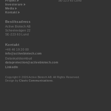
Projekt
SE-223 63 Lund
Investerare
Media
Kontakt
Besöksadress
Active Biotech AB
Scheelevägen 22
SE-223 63 Lund
Kontakt
+46 46 19 20 00
info@activebiotech.com
Dataskyddsombud
dataprotection@activebiotech.com
LinkedIn
Copyright © 2026 Active Biotech AB.
All Rights Reserved.
Design by
Clavis Communications
.