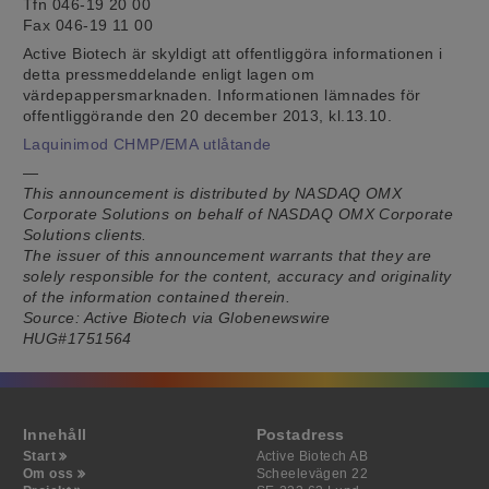
Tfn 046-19 20 00
Fax 046-19 11 00
Active Biotech är skyldigt att offentliggöra informationen i
detta pressmeddelande enligt lagen om
We use cookies on our website to give you the most
värdepappersmarknaden. Informationen lämnades för
relevant experience by remembering your preferences
offentliggörande den 20 december 2013, kl.13.10.
and repeat visits. By clicking “Accept All”, you consent
to the use of ALL the cookies, by clicking "Deny All",
Laquinimod CHMP/EMA utlåtande
you reject ALL the cookies. However, you may visit
—
"Cookie Settings" to provide a controlled consent.
This announcement is distributed by NASDAQ OMX
Cookie-inställningar
Avvisa alla
Acceptera alla
Corporate Solutions on behalf of NASDAQ OMX Corporate
Solutions clients.
The issuer of this announcement warrants that they are
solely responsible for the content, accuracy and originality
of the information contained therein.
Source: Active Biotech via Globenewswire
HUG#1751564
Innehåll
Postadress
Start
Active Biotech AB
Om oss
Scheelevägen 22