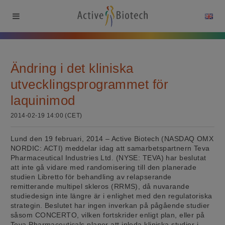
Ändring i det kliniska
utvecklingsprogrammet för
laquinimod
2014-02-19 14:00 (CET)
Lund den 19 februari, 2014 – Active Biotech (NASDAQ OMX
NORDIC: ACTI) meddelar idag att samarbetspartnern Teva
Pharmaceutical Industries Ltd. (NYSE: TEVA) har beslutat
att inte gå vidare med randomisering till den planerade
studien Libretto för behandling av relapserande
remitterande multipel skleros (RRMS), då nuvarande
studiedesign inte längre är i enlighet med den regulatoriska
strategin. Beslutet har ingen inverkan på pågående studier
såsom CONCERTO, vilken fortskrider enligt plan, eller på
Teva Pharmaceuticals planer att inleda kliniska studier i