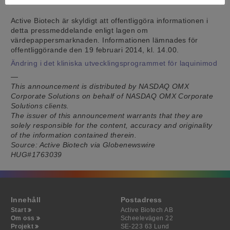
Active Biotech är skyldigt att offentliggöra informationen i
detta pressmeddelande enligt lagen om
värdepappersmarknaden. Informationen lämnades för
offentliggörande den 19 februari 2014, kl. 14.00.
Ändring i det kliniska utvecklingsprogrammet för laquinimod
—
This announcement is distributed by NASDAQ OMX
Corporate Solutions on behalf of NASDAQ OMX Corporate
Solutions clients.
The issuer of this announcement warrants that they are
solely responsible for the content, accuracy and originality
of the information contained therein.
Source: Active Biotech via Globenewswire
HUG#1763039
Innehåll
Postadress
Start
Active Biotech AB
Om oss
Scheelevägen 22
Projekt
SE-223 63 Lund