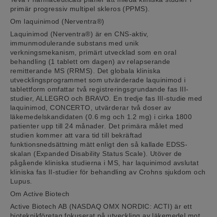
primär progressiv multipel skleros (PPMS).
Om laquinimod (Nerventra®)
Laquinimod (Nerventra®) är en CNS-aktiv,
immunmodulerande substans med unik
verkningsmekanism, primärt utvecklad som en oral
behandling (1 tablett om dagen) av relapserande
remitterande MS (RRMS). Det globala kliniska
utvecklingsprogrammet som utvärderade laquinimod i
tablettform omfattar två registreringsgrundande fas III-
studier, ALLEGRO och BRAVO. En tredje fas III-studie med
laquinimod, CONCERTO, utvärderar två doser av
läkemedelskandidaten (0.6 mg och 1.2 mg) i cirka 1800
patienter upp till 24 månader. Det primära målet med
studien kommer att vara tid till bekräftad
funktionsnedsättning mätt enligt den så kallade EDSS-
skalan (Expanded Disability Status Scale). Utöver de
pågående kliniska studierna i MS, har laquinimod avslutat
kliniska fas II-studier för behandling av Crohns sjukdom och
Lupus.
Om Active Biotech
Active Biotech AB (NASDAQ OMX NORDIC: ACTI) är ett
bioteknikföretag fokuserat på utveckling av läkemedel mot