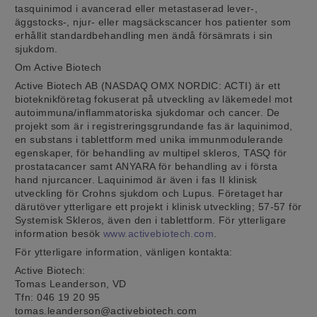
tasquinimod i avancerad eller metastaserad lever-,
äggstocks-, njur- eller magsäckscancer hos patienter som
erhållit standardbehandling men ändå försämrats i sin
sjukdom.
Om Active Biotech
Active Biotech AB (NASDAQ OMX NORDIC: ACTI) är ett
bioteknikföretag fokuserat på utveckling av läkemedel mot
autoimmuna/inflammatoriska sjukdomar och cancer. De
projekt som är i registreringsgrundande fas är laquinimod,
en substans i tablettform med unika immunmodulerande
egenskaper, för behandling av multipel skleros, TASQ för
prostatacancer samt ANYARA för behandling av i första
hand njurcancer. Laquinimod är även i fas II klinisk
utveckling för Crohns sjukdom och Lupus. Företaget har
därutöver ytterligare ett projekt i klinisk utveckling; 57-57 för
Systemisk Skleros, även den i tablettform. För ytterligare
information besök
www.activebiotech.com
.
För ytterligare information, vänligen kontakta:
Active Biotech:
Tomas Leanderson, VD
Tfn: 046 19 20 95
tomas.leanderson@activebiotech.com