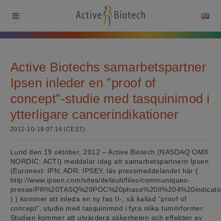
Active Biotechs samarbetspartner
Ipsen inleder en ”proof of
concept”-studie med tasquinimod i
ytterligare cancerindikationer
2012-10-19 07:16 (CEST)
Lund den 19 oktober, 2012 – Active Biotech (NASDAQ OMX
NORDIC: ACTI) meddelar idag att samarbetspartnern Ipsen
(Euronext: IPN; ADR: IPSEY, läs pressmeddelandet här (
http://www.ipsen.com/sites/default/files/communiques-
presse/PR%20TASQ%20POC%20phase%20II%204%20indicati
) ) kommer att inleda en ny fas II-, så kallad ”proof of
concept”, studie med tasquinimod i fyra olika tumörformer.
Studien kommer att utvärdera säkerheten och effekten av