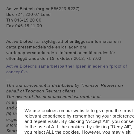
Active Biotech (org.nr 556223-9227)
Box 724, 220 07 Lund
Tfn 046-19 20 00
Fax 046-19 11 00
Active Biotech är skyldigt att offentliggöra informationen i
detta pressmeddelande enligt lagen om
värdepappersmarknaden. Informationen lämnades för
offentliggörande den 19 oktober 2012, kl. 7.00.
Active Biotechs samarbetspartner Ipsen inleder en “proof of
concept”-s
—
This announcement is distributed by Thomson Reuters on
behalf of Thomson Reuters clients.
The owner of this announcement warrants that:
(i) the releases contained herein are protected by copyright
and other applicable laws; and
We use cookies on our website to give you the most
(ii) they are solely responsible for the content, accuracy and
relevant experience by remembering your preferenc
originality of the
and repeat visits. By clicking “Accept All”, you conse
information contained therein.
to the use of ALL the cookies, by clicking "Deny All",
Source: Active Biotech via Thomson Reuters ONE
you reject ALL the cookies. However, you may visit