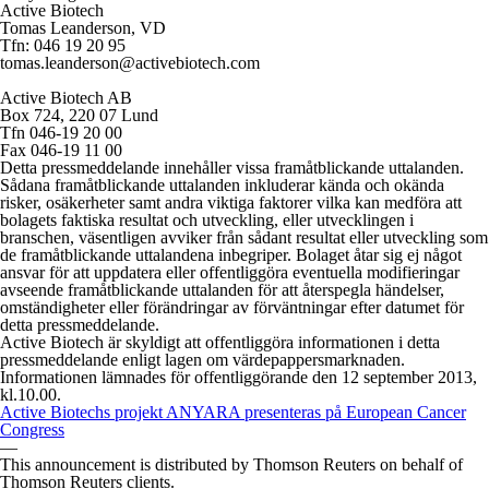
Active Biotech
Tomas Leanderson, VD
Tfn: 046 19 20 95
tomas.leanderson@activebiotech.com
Active Biotech AB
Box 724, 220 07 Lund
Tfn 046-19 20 00
Fax 046-19 11 00
Detta pressmeddelande innehåller vissa framåtblickande uttalanden.
Sådana framåtblickande uttalanden inkluderar kända och okända
risker, osäkerheter samt andra viktiga faktorer vilka kan medföra att
bolagets faktiska resultat och utveckling, eller utvecklingen i
branschen, väsentligen avviker från sådant resultat eller utveckling som
de framåtblickande uttalandena inbegriper. Bolaget åtar sig ej något
ansvar för att uppdatera eller offentliggöra eventuella modifieringar
avseende framåtblickande uttalanden för att återspegla händelser,
omständigheter eller förändringar av förväntningar efter datumet för
detta pressmeddelande.
Active Biotech är skyldigt att offentliggöra informationen i detta
pressmeddelande enligt lagen om värdepappersmarknaden.
Informationen lämnades för offentliggörande den 12 september 2013,
kl.10.00.
Active Biotechs projekt ANYARA presenteras på European Cancer
Congress
—
This announcement is distributed by Thomson Reuters on behalf of
Thomson Reuters clients.