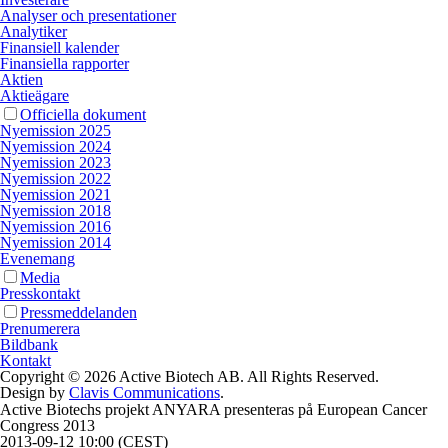
Analyser och presentationer
Analytiker
Finansiell kalender
Finansiella rapporter
Aktien
Aktieägare
Officiella dokument
Nyemission 2025
Nyemission 2024
Nyemission 2023
Nyemission 2022
Nyemission 2021
Nyemission 2018
Nyemission 2016
Nyemission 2014
Evenemang
Media
Presskontakt
Pressmeddelanden
Prenumerera
Bildbank
Kontakt
Copyright © 2026 Active Biotech AB.
All Rights Reserved.
Design by
Clavis Communications
.
Active Biotechs projekt ANYARA presenteras på European Cancer
Congress 2013
2013-09-12 10:00 (CEST)