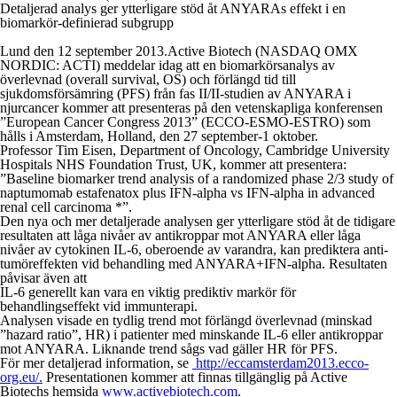
Detaljerad analys ger ytterligare stöd åt ANYARAs effekt i en
biomarkör-definierad subgrupp
Lund den 12 september 2013.Active Biotech (NASDAQ OMX
NORDIC: ACTI) meddelar idag att en biomarkörsanalys av
överlevnad (overall survival, OS) och förlängd tid till
sjukdomsförsämring (PFS) från fas II/II-studien av ANYARA i
njurcancer kommer att presenteras på den vetenskapliga konferensen
”European Cancer Congress 2013” (ECCO-ESMO-ESTRO) som
hålls i Amsterdam, Holland, den 27 september-1 oktober.
Professor Tim Eisen, Department of Oncology, Cambridge University
Hospitals NHS Foundation Trust, UK, kommer att presentera:
”Baseline biomarker trend analysis of a randomized phase 2/3 study of
naptumomab estafenatox plus IFN-alpha vs IFN-alpha in advanced
renal cell carcinoma *”.
Den nya och mer detaljerade analysen ger ytterligare stöd åt de tidigare
resultaten att låga nivåer av antikroppar mot ANYARA eller låga
nivåer av cytokinen IL-6, oberoende av varandra, kan prediktera anti-
tumöreffekten vid behandling med ANYARA+IFN-alpha. Resultaten
påvisar även att
IL-6 generellt kan vara en viktig prediktiv markör för
behandlingseffekt vid immunterapi.
Analysen visade en tydlig trend mot förlängd överlevnad (minskad
”hazard ratio”, HR) i patienter med minskande IL-6 eller antikroppar
mot ANYARA. Liknande trend sågs vad gäller HR för PFS.
För mer detaljerad information, se
http://eccamsterdam2013.ecco-
org.eu/.
Presentationen kommer att finnas tillgänglig på Active
Biotechs hemsida
www.activebiotech.com
.