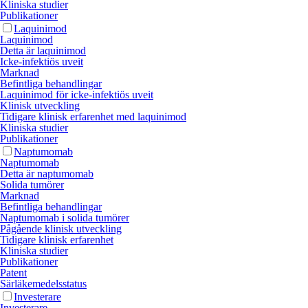
Kliniska studier
Publikationer
Laquinimod
Laquinimod
Detta är laquinimod
Icke-infektiös uveit
Marknad
Befintliga behandlingar
Laquinimod för icke-infektiös uveit
Klinisk utveckling
Tidigare klinisk erfarenhet med laquinimod
Kliniska studier
Publikationer
Naptumomab
Naptumomab
Detta är naptumomab
Solida tumörer
Marknad
Befintliga behandlingar
Naptumomab i solida tumörer
Pågående klinisk utveckling
Tidigare klinisk erfarenhet
Kliniska studier
Publikationer
Patent
Särläkemedels­status
Investerare
Investerare