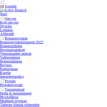
English
Start
Om oss
Kort om oss
Styrelse
Ledning
Affärsidé
Bolagsstyrning
Bolagsstyrningsrapport 2025
Bolagsordning
Revisionsutskott
Vetenskapligt utskott
Valberedning
Bolagsstämma
Revisor
Partnerskap
Karriär
Integritetspolicy
Projekt
Projektöversikt
Tasquinimod
Detta är tasquinimod
Myelofibros
Multipelt myelom
Tidigare klinisk erfarenhet