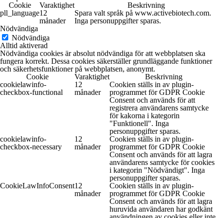
Cookie
Varaktighet
Beskrivning
pll_language
12
Spara valt språk på www.activebiotech.com.
månader
Inga personuppgifter sparas.
Nödvändiga
Nödvändiga
Alltid aktiverad
Nödvändiga cookies är absolut nödvändiga för att webbplatsen ska
fungera korrekt. Dessa cookies säkerställer grundläggande funktioner
och säkerhetsfunktioner på webbplatsen, anonymt.
Cookie
Varaktighet
Beskrivning
cookielawinfo-
12
Cookien ställs in av plugin-
checkbox-functional
månader
programmet för GDPR Cookie
Consent och används för att
registrera användarens samtycke
för kakorna i kategorin
"Funktionell". Inga
personuppgifter sparas.
cookielawinfo-
12
Cookien ställs in av plugin-
checkbox-necessary
månader
programmet för GDPR Cookie
Consent och används för att lagra
användarens samtycke för cookies
i kategorin "Nödvändigt". Inga
personuppgifter sparas.
CookieLawInfoConsent
12
Cookien ställs in av plugin-
månader
programmet för GDPR Cookie
Consent och används för att lagra
huruvida användaren har godkänt
användningen av cookies eller inte.