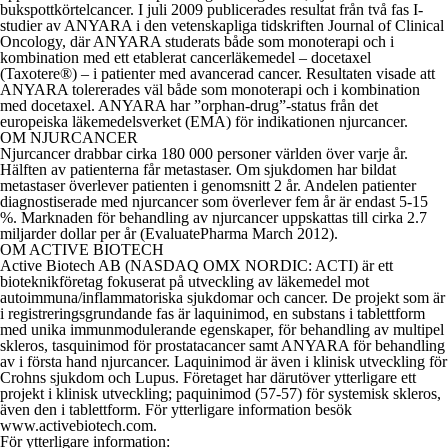
bukspottkörtelcancer. I juli 2009 publicerades resultat från två fas I-
studier av ANYARA i den vetenskapliga tidskriften Journal of Clinical
Oncology, där ANYARA studerats både som monoterapi och i
kombination med ett etablerat cancerläkemedel – docetaxel
(Taxotere®) – i patienter med avancerad cancer. Resultaten visade att
ANYARA tolererades väl både som monoterapi och i kombination
med docetaxel. ANYARA har ”orphan-drug”-status från det
europeiska läkemedelsverket (EMA) för indikationen njurcancer.
OM NJURCANCER
Njurcancer drabbar cirka 180 000 personer världen över varje år.
Hälften av patienterna får metastaser. Om sjukdomen har bildat
metastaser överlever patienten i genomsnitt 2 år. Andelen patienter
diagnostiserade med njurcancer som överlever fem år är endast 5-15
%. Marknaden för behandling av njurcancer uppskattas till cirka 2.7
miljarder dollar per år (EvaluatePharma March 2012).
OM ACTIVE BIOTECH
Active Biotech AB (NASDAQ OMX NORDIC: ACTI) är ett
bioteknikföretag fokuserat på utveckling av läkemedel mot
autoimmuna/inflammatoriska sjukdomar och cancer. De projekt som är
i registreringsgrundande fas är laquinimod, en substans i tablettform
med unika immunmodulerande egenskaper, för behandling av multipel
skleros, tasquinimod för prostatacancer samt ANYARA för behandling
av i första hand njurcancer. Laquinimod är även i klinisk utveckling för
Crohns sjukdom och Lupus. Företaget har därutöver ytterligare ett
projekt i klinisk utveckling; paquinimod (57-57) för systemisk skleros,
även den i tablettform. För ytterligare information besök
www.activebiotech.com.
För ytterligare information: