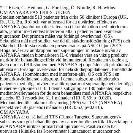
* T. Eisen, G. Hedlund, G. Forsberg, Ö. Nordle, R. Hawkins.
OM ANYARA FAS II/III-STUDIEN
Studien omfattade 513 patienter från cirka 50 kliniker i Europa (UK,
Ru, Uk, Bu, Ro) och var utformad för att utvärdera effekten av
ANYARA (naptumomab estafenatox) i kombination med interferon-
alfa, jämfört med endast interferon-alfa, i patienter med avancerad
njurcancer. Det primära målet var förlängd överlevnad (OS).
Sekundära mål med studien var tid till sjukdomsförsämring (PFS) och
säkerhet. De första resultaten presenterades på ASCO i juni 2013.
Höga nivåer av antikroppar mot superantigen minskade nivån av
ANYARA medan biomarkören IL-6 visades vara en viktig prediktiv
markör för behandlingseffekt vid immunterapi. Resultaten visade att,
även om fas II/III-studien med ANYARA ej uppnådde sitt primära mål
att visa en förlängd överlevnad för hela studiepopulationen, förbättrade
ANYARA, i kombination med interferon-alfa, OS och PFS i en
biomarkör-definierad subgrupp. I denna subgrupp exkluderades
patienter med höga nivåer av antikroppar mot superantigenet eller höga
nivåer av cytokinen IL-6. I denna subgrupp av 130 patienter, var
medianöverlevnaden för de som behandlats med ANYARA respektive
placebo 63.3 respektive 31.1 månader (HR: 0.59; p=0.020).
Mediantiden till sjukdomsförsämring (PFS) var 13.7 (ANYARA)
respektive 5.8 (placebo) månader (HR: 0.62; p=0.016).
OM ANYARA
ANYARA är en så kallad TTS (Tumor Targeted Superantigens)-
substans som gör behandlingen av cancer tumörspecifik. Utvecklingen
av ANYARA inriktas primärt mot njurcancer. Positiva data har
uppvisats i kliniska fas I-prövningar i lungcancer, njurcancer och