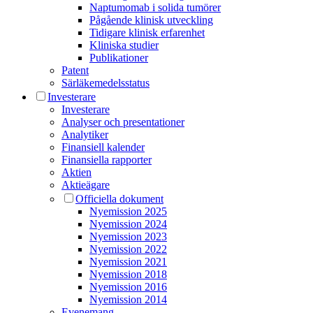
Naptumomab i solida tumörer
Pågående klinisk utveckling
Tidigare klinisk erfarenhet
Kliniska studier
Publikationer
Patent
Särläkemedels­status
Investerare
Investerare
Analyser och presentationer
Analytiker
Finansiell kalender
Finansiella rapporter
Aktien
Aktieägare
Officiella dokument
Nyemission 2025
Nyemission 2024
Nyemission 2023
Nyemission 2022
Nyemission 2021
Nyemission 2018
Nyemission 2016
Nyemission 2014
Evenemang