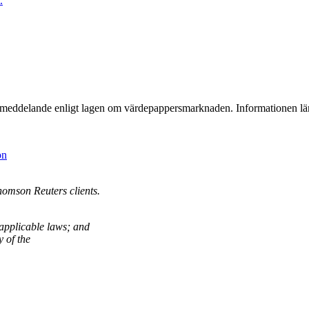
.
ressmeddelande enligt lagen om värdepappersmarknaden. Informationen lä
on
homson Reuters clients.
 applicable laws; and
y of the