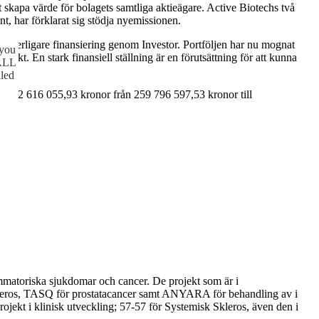
t skapa värde för bolagets samtliga aktieägare. Active Biotechs två
 har förklarat sig stödja nyemissionen.
 ytterligare finansiering genom Investor. Portföljen har nu mognat
 you
ekt. En stark finansiell ställning är en förutsättning för att kunna
 ALL
lled
ed 22 616 055,93 kronor från 259 796 597,53 kronor till
toriska sjukdomar och cancer. De projekt som är i
skleros, TASQ för prostatacancer samt ANYARA för behandling av i
rojekt i klinisk utveckling; 57-57 för Systemisk Skleros, även den i