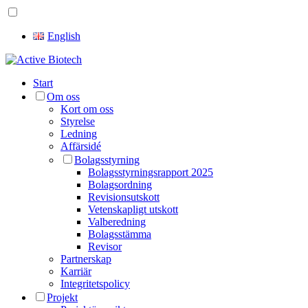
English
Start
Om oss
Kort om oss
Styrelse
Ledning
Affärsidé
Bolagsstyrning
Bolagsstyrningsrapport 2025
Bolagsordning
Revisionsutskott
Vetenskapligt utskott
Valberedning
Bolagsstämma
Revisor
Partnerskap
Karriär
Integritetspolicy
Projekt