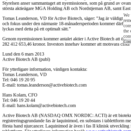
Styrelsen anser sammantaget att nyemissionen, som på grund av ovanståe
största aktieägare MGA Holding AB och Nordstjernan AB, samt East Ba
We u
Tomas Leanderson, VD för Active Biotech, säger: ”Jag är väldigt nöjd 
reme
och fokus under den närmaste 18-månadersperioden kommer därför att vara
cons
lyckas med detta på ett optimalt sätt.”
the 
cons
Genom nyemissionen kommer antalet aktier i Active Biotech att öka m
Cook
282 412 653,46 kronor. Investors innehav kommer att motsvara cirka 8 p
Lund den 6 mars 2013
Active Biotech AB (publ)
För ytterligare information, vänligen kontakta:
Tomas Leanderson, VD
Tel: 046 19 20 95
E-mail: tomas.leanderson@activebiotech.com
Hans Kolam, CFO
Tel: 046 19 20 44
E-mail: hans.kolam@activebiotech.com
Active Biotech AB (NASDAQ OMX NORDIC: ACTI) är ett bioteknikför
registreringsgrundande fas är laquinimod, en substans i tablettfor
första hand njurcancer. Laquinimod är även i fas II klinisk utveckling