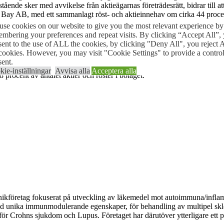
nde sker med avvikelse från aktieägarnas företrädesrätt, bidrar till at
y AB, med ett sammanlagt röst- och aktieinnehav om cirka 44 procent,
se cookies on our website to give you the most relevant experience by
med att kunna konstatera att Active Biotechs forskningsportfölj erhållit
mbering your preferences and repeat visits. By clicking “Accept All”,
 att hitta rätt samarbetspartners och samarbetsstrukturer för varje proj
ent to the use of ALL the cookies, by clicking "Deny All", you reject
cookies. However, you may visit "Cookie Settings" to provide a contro
ent.
ed 6 000 000 från 68 923 582 till 74 923 582 och aktiekapitalet öka m
ie-inställningar
Avvisa alla
Acceptera alla
rocent av antalet aktier och röster i bolaget.
etag fokuserat på utveckling av läkemedel mot autoimmuna/inflamma
m med unika immunmodulerande egenskaper, för behandling av multipel 
 för Crohns sjukdom och Lupus. Företaget har därutöver ytterligare ett p