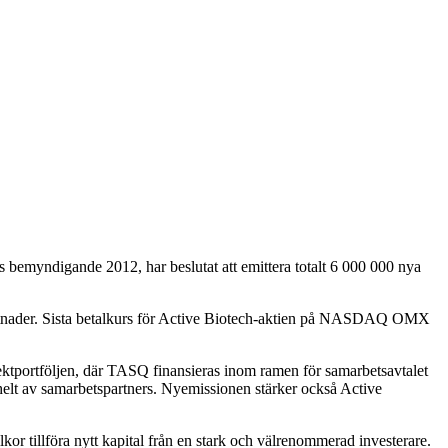
myndigande 2012, har beslutat att emittera totalt 6 000 000 nya
nskostnader. Sista betalkurs för Active Biotech-aktien på NASDAQ OMX
ojektportföljen, där TASQ finansieras inom ramen för samarbetsavtalet
lt av samarbetspartners. Nyemissionen stärker också Active
llkor tillföra nytt kapital från en stark och välrenommerad investerare.