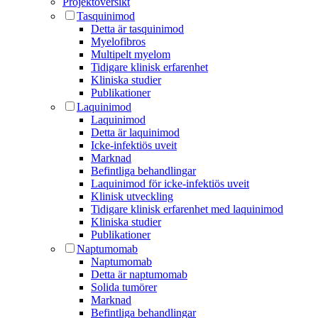
Projektöversikt
Tasquinimod
Detta är tasquinimod
Myelofibros
Multipelt myelom
Tidigare klinisk erfarenhet
Kliniska studier
Publikationer
Laquinimod
Laquinimod
Detta är laquinimod
Icke-infektiös uveit
Marknad
Befintliga behandlingar
Laquinimod för icke-infektiös uveit
Klinisk utveckling
Tidigare klinisk erfarenhet med laquinimod
Kliniska studier
Publikationer
Naptumomab
Naptumomab
Detta är naptumomab
Solida tumörer
Marknad
Befintliga behandlingar