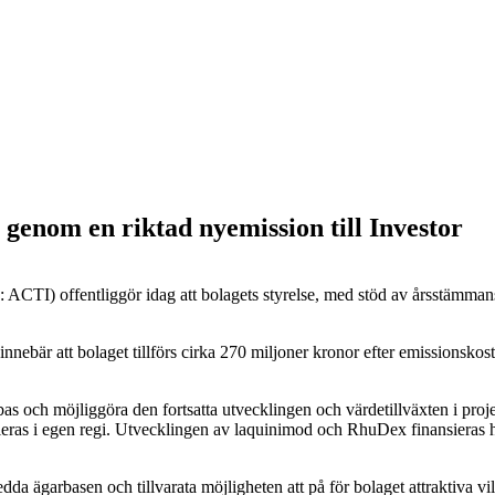
 genom en riktad nyemission till Investor
ffentliggör idag att bolagets styrelse, med stöd av årsstämmans be
et innebär att bolaget tillförs cirka 270 miljoner kronor efter emissio
albas och möjliggöra den fortsatta utvecklingen och värdetillväxten i pr
s i egen regi. Utvecklingen av laquinimod och RhuDex finansieras he
edda ägarbasen och tillvarata möjligheten att på för bolaget attraktiva vi