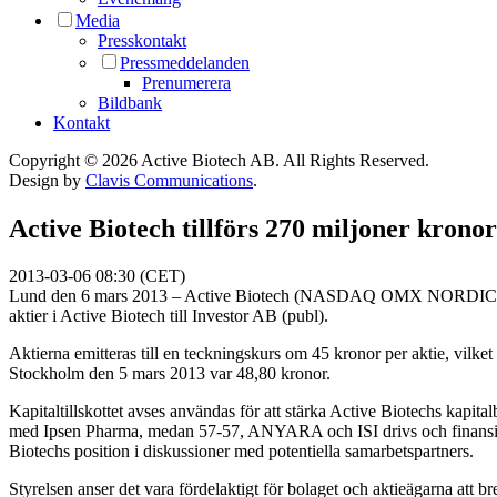
Media
Presskontakt
Pressmeddelanden
Prenumerera
Bildbank
Kontakt
Copyright © 2026 Active Biotech AB.
All Rights Reserved.
Design by
Clavis Communications
.
Active Biotech tillförs 270 miljoner kronor
2013-03-06 08:30 (CET)
Lund den 6 mars 2013 – Active Biotech (NASDAQ OMX NORDIC: ACTI) o
aktier i Active Biotech till Investor AB (publ).
Aktierna emitteras till en teckningskurs om 45 kronor per aktie, vilk
Stockholm den 5 mars 2013 var 48,80 kronor.
Kapitaltillskottet avses användas för att stärka Active Biotechs kapit
med Ipsen Pharma, medan 57-57, ANYARA och ISI drivs och finansiera
Biotechs position i diskussioner med potentiella samarbetspartners.
Styrelsen anser det vara fördelaktigt för bolaget och aktieägarna att br