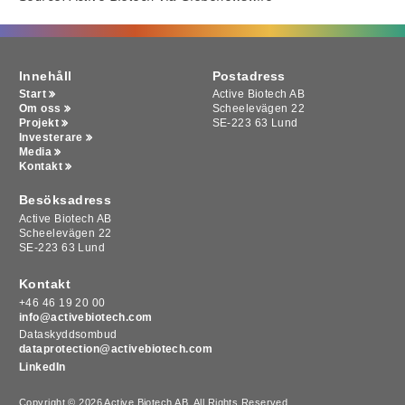
Innehåll
Postadress
Start
Active Biotech AB
Om oss
Scheelevägen 22
Projekt
SE-223 63 Lund
Investerare
Media
Kontakt
Besöksadress
Active Biotech AB
Scheelevägen 22
SE-223 63 Lund
We use cookies on our website to give you the most relevant
experience by remembering your preferences and repeat
visits. By clicking “Accept All”, you consent to the use of ALL
Kontakt
the cookies, by clicking "Deny All", you reject ALL the cookies.
+46 46 19 20 00
info@activebiotech.com
However, you may visit "Cookie Settings" to provide a
Dataskyddsombud
controlled consent.
dataprotection@activebiotech.com
Cookie-inställningar
Avvisa alla
Acceptera alla
LinkedIn
Copyright © 2026 Active Biotech AB.
All Rights Reserved.