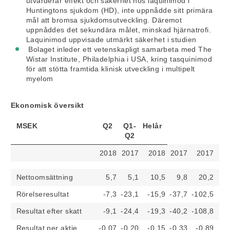
utvärderar effekt och säkerhet hos laquinimod i
Huntingtons sjukdom (HD), inte uppnådde sitt primära
mål att bromsa sjukdomsutveckling. Däremot
uppnåddes det sekundära målet, minskad hjärnatrofi.
Laquinimod uppvisade utmärkt säkerhet i studien
Bolaget inleder ett vetenskapligt samarbeta med The
Wistar Institute, Philadelphia i USA, kring tasquinimod
för att stötta framtida klinisk utveckling i multipelt
myelom
Ekonomisk översikt
MSEK
Q2
Q1-
Helår
Q2
2018
2017
2018
2017
2017
Nettoomsättning
5,7
5,1
10,5
9,8
20,2
Rörelseresultat
-7,3
-23,1
-15,9
-37,7
-102,5
Resultat efter skatt
-9,1
-24,4
-19,3
-40,2
-108,8
Resultat per aktie
-0,07
-0,20
-0,15
-0,33
-0,89