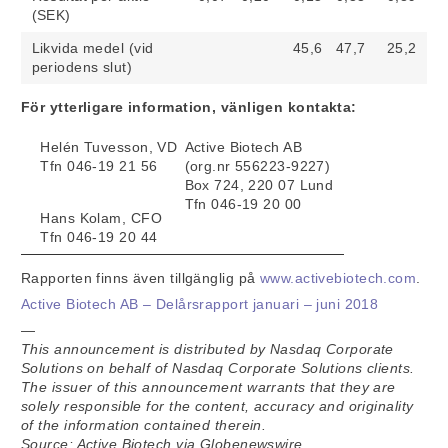
(SEK)
Likvida medel (vid
45,6
47,7
25,2
periodens slut)
För ytterligare information, vänligen kontakta:
Helén Tuvesson, VD
Active Biotech AB
Tfn 046-19 21 56
(org.nr 556223-9227)
Box 724, 220 07 Lund
Tfn 046-19 20 00
Hans Kolam, CFO
Tfn 046-19 20 44
Rapporten finns även tillgänglig på
www.activebiotech.com
.
Active Biotech AB – Delårsrapport januari – juni 2018
—
This announcement is distributed by Nasdaq Corporate
Solutions on behalf of Nasdaq Corporate Solutions clients.
The issuer of this announcement warrants that they are
solely responsible for the content, accuracy and originality
of the information contained therein.
Source: Active Biotech via Globenewswire