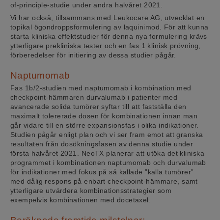
of-principle-studie under andra halvåret 2021.
Vi har också, tillsammans med Leukocare AG, utvecklat en
topikal ögondroppsformulering av laquinimod. För att kunna
starta kliniska effektstudier för denna nya formulering krävs
ytterligare prekliniska tester och en fas 1 klinisk prövning,
förberedelser för initiering av dessa studier pågår.
Naptumomab
Fas 1b/2-studien med naptumomab i kombination med
checkpoint-hämmaren durvalumab i patienter med
avancerade solida tumörer syftar till att fastställa den
maximalt tolererade dosen för kombinationen innan man
går vidare till en större expansionsfas i olika indikationer.
Studien pågår enligt plan och vi ser fram emot att granska
resultaten från dosökningsfasen av denna studie under
första halvåret 2021. NeoTX planerar att utöka det kliniska
programmet i kombinationen naptumomab och durvalumab
för indikationer med fokus på så kallade ”kalla tumörer”
med dålig respons på enbart checkpoint-hämmare, samt
ytterligare utvärdera kombinationsstrategier som
exempelvis kombinationen med docetaxel.