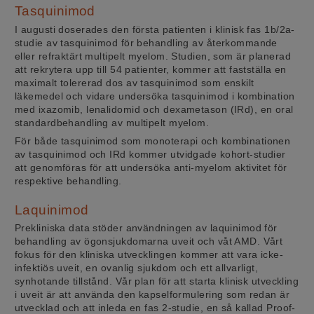
Tasquinimod
I augusti doserades den första patienten i klinisk fas 1b/2a-
studie av tasquinimod för behandling av återkommande
eller refraktärt multipelt myelom. Studien, som är planerad
att rekrytera upp till 54 patienter, kommer att fastställa en
maximalt tolererad dos av tasquinimod som enskilt
läkemedel och vidare undersöka tasquinimod i kombination
med ixazomib, lenalidomid och dexametason (IRd), en oral
standardbehandling av multipelt myelom.
För både tasquinimod som monoterapi och kombinationen
av tasquinimod och IRd kommer utvidgade kohort-studier
att genomföras för att undersöka anti-myelom aktivitet för
respektive behandling.
Laquinimod
Prekliniska data stöder användningen av laquinimod för
behandling av ögonsjukdomarna uveit och våt AMD. Vårt
fokus för den kliniska utvecklingen kommer att vara icke-
infektiös uveit, en ovanlig sjukdom och ett allvarligt,
synhotande tillstånd. Vår plan för att starta klinisk utveckling
i uveit är att använda den kapselformulering som redan är
utvecklad och att inleda en fas 2-studie, en så kallad Proof-