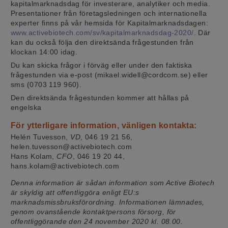
kapitalmarknadsdag för investerare, analytiker och media.
Presentationer från företagsledningen och internationella
experter finns på vår hemsida för Kapitalmarknadsdagen:
www.activebiotech.com/sv/kapitalmarknadsdag-2020/
. Där
kan du också följa den direktsända frågestunden från
klockan 14:00 idag.
Du kan skicka frågor i förväg eller under den faktiska
frågestunden via e-post (mikael.widell@cordcom.se) eller
sms (0703 119 960).
Den direktsända frågestunden kommer att hållas på
engelska
För ytterligare information, vänligen kontakta:
Helén Tuvesson,
VD
, 046 19 21 56,
helen.tuvesson@activebiotech.com
Hans Kolam,
CFO
, 046 19 20 44,
hans.kolam@activebiotech.com
Denna information är sådan information som Active Biotech
är skyldig att offentliggöra enligt EU:s
marknadsmissbruksförordning. Informationen lämnades,
genom ovanstående kontaktpersons försorg, för
offentliggörande den 24 november 2020 kl. 08.00.