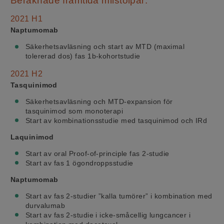
Beräknade framtida milstolpar:
2021 H1
Naptumomab
Säkerhetsavläsning och start av MTD (maximal
tolererad dos) fas 1b-kohortstudie
2021 H2
Tasquinimod
Säkerhetsavläsning och MTD-expansion för
tasquinimod som monoterapi
Start av kombinationsstudie med tasquinimod och IRd
Laquinimod
Start av oral Proof-of-principle fas 2-studie
Start av fas 1 ögondroppsstudie
Naptumomab
Start av fas 2-studier ”kalla tumörer” i kombination med
durvalumab
Start av fas 2-studie i icke-småcellig lungcancer i