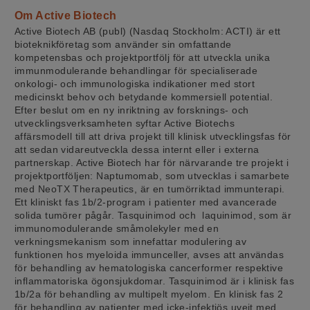
Om Active Biotech
Active Biotech AB (publ) (Nasdaq Stockholm: ACTI) är ett
bioteknikföretag som använder sin omfattande
kompetensbas och projektportfölj för att utveckla unika
immunmodulerande behandlingar för specialiserade
onkologi- och immunologiska indikationer med stort
medicinskt behov och betydande kommersiell potential.
Efter beslut om en ny inriktning av forsknings- och
utvecklingsverksamheten syftar Active Biotechs
affärsmodell till att driva projekt till klinisk utvecklingsfas för
att sedan vidareutveckla dessa internt eller i externa
partnerskap. Active Biotech har för närvarande tre projekt i
projektportföljen: Naptumomab, som utvecklas i samarbete
med NeoTX Therapeutics, är en tumörriktad immunterapi.
Ett kliniskt fas 1b/2-program i patienter med avancerade
solida tumörer pågår. Tasquinimod och laquinimod, som är
immunomodulerande småmolekyler med en
verkningsmekanism som innefattar modulering av
funktionen hos myeloida immunceller, avses att användas
för behandling av hematologiska cancerformer respektive
inflammatoriska ögonsjukdomar. Tasquinimod är i klinisk fas
1b/2a för behandling av multipelt myelom. En klinisk fas 2
för behandling av patienter med icke-infektiös uveit med