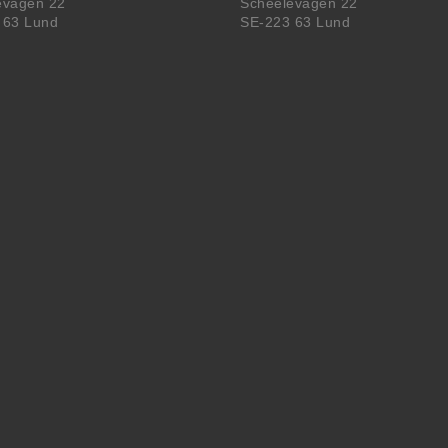
evägen 22
Scheelevägen 22
 63 Lund
SE-223 63 Lund