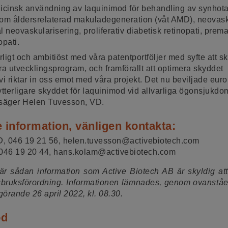
dicinsk användning av laquinimod för behandling av synhot
m åldersrelaterad makuladegeneration (våt AMD), neovask
 neovaskularisering, proliferativ diabetisk retinopati, premat
opati.
rligt och ambitiöst med våra patentportföljer med syfte att 
ra utvecklingsprogram, och framförallt att optimera skyddet
riktar in oss emot med våra projekt. Det nu beviljade euro
ytterligare skyddet för laquinimod vid allvarliga ögonsjukdo
 säger Helen Tuvesson, VD.
e information, vänligen kontakta:
D
, 046 19 21 56, helen.tuvesson@activebiotech.com
 046 19 20 44, hans.kolam@activebiotech.com
r sådan information som Active Biotech AB är skyldig att 
ruksförordning. Informationen lämnades, genom ovanståe
iggörande
26 april 2022, kl. 08.30.
od