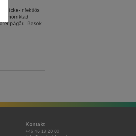
en
 av icke-infektiös
 tumörriktad
umörer pågår. Besök
Kontakt
+46 46 19 20 00