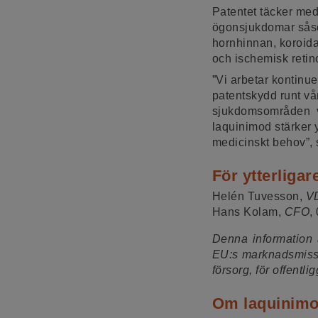
Patentet täcker me
ögonsjukdomar såso
hornhinnan, koroidal
och ischemisk retin
”Vi arbetar kontinue
patentskydd runt vå
sjukdomsområden vi 
laquinimod stärker 
medicinskt behov”,
För ytterligar
Helén Tuvesson,
V
Hans Kolam,
CFO
,
Denna information ä
EU:s marknadsmissb
försorg, för offentl
Om laquinim