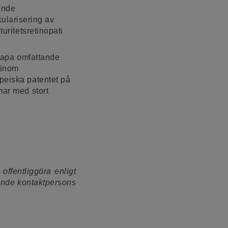
ande
ularisering av
uritetsretinopati
skapa omfattande
 inom
peiska patentet på
mar med stort
offentliggöra enligt
nde kontaktpersons