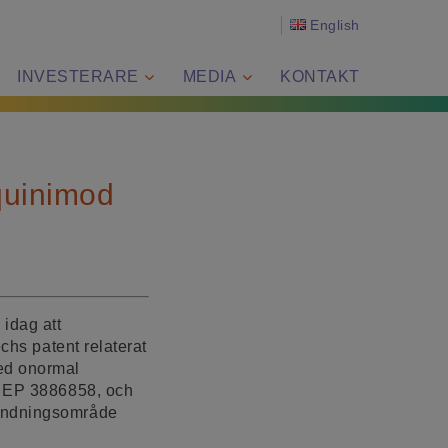
English
INVESTERARE
MEDIA
KONTAKT
aquinimod
idag att
chs patent relaterat
ed onormal
er EP 3886858, och
vändningsområde