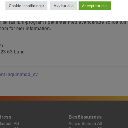
dling av multipelt myelom. Laquinimod är i klinisk fas I med 
Cookie-inställningar
Avvisa alla
Acceptera alla
ng, som kommer att följas av en fas II-studie för behandling
 som utvecklas i samarbete med NeoTX Therapeutics, är en
inisk fas Ib/II-program i patienter med avancerade solida t
om för mer information.
7)
223 63 Lund
nt laquinimod_sv
dress
Besöksadress
Biotech AB
Active Biotech AB