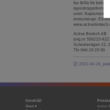
fas Ib/IIa för behan
ögondroppsformuleri
uveit. Naptumomab,
immunterapi. Ett kl
www.activebiotech.c
Active Biotech AB
(org.nr 556223-922
Scheelevägen 22, 
Tfn 046-19 20 00
2022-04-26_pate
Innehåll
Posta
Start
Active 