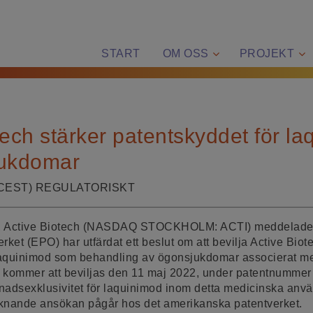
START
OM OSS
PROJEKT
tech stärker patentskyddet för l
jukdomar
(CEST)
REGULATORISKT
22, Active Biotech (NASDAQ STOCKHOLM: ACTI) meddelade 
ket (EPO) har utfärdat ett beslut om att bevilja Active Biote
 laquinimod som behandling av ögonsjukdomar associerat m
tet kommer att beviljas den 11 maj 2022, under patentnumm
nadsexklusivitet för laquinimod inom detta medicinska an
liknande ansökan pågår hos det amerikanska patentverket.