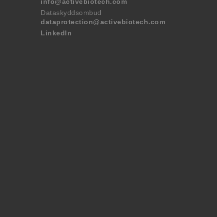
info@activebiotech.com
Dataskyddsombud
dataprotection@activebiotech.com
LinkedIn