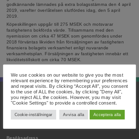
godkännande lämnades på extra bolagsstämma den 4 april
2019, varefter överlåtelsen slutfördes idag, den 5 april
2019.
Köpeskillingen uppgår till 275 MSEK och motsvarar
fastighetens bokförda värde. Tillsammans med den
nyemission om cirka 47 MSEK som genomfördes under
2018 förväntas likviden från försäljningen av fastigheten
finansiera bolagets verksamhet enligt nuvarande
verksamhetsplan. Försäljningen av fastigheten innebär ett
likviditetstillskott om cirka 70 MSEK.
Läs hela pressmeddelandet här
.
We use cookies on our website to give you the most
relevant experience by remembering your preferences
and repeat visits. By clicking “Accept All”, you consent
to the use of ALL the cookies, by clicking "Deny All",
Innehåll
Postadress
you reject ALL the cookies. However, you may visit
Start
Active Biotech AB
"Cookie Settings" to provide a controlled consent.
Om oss
Scheelevägen 22
Projekt
SE-223 63 Lund
Cookie-inställningar
Avvisa alla
Acceptera alla
Investerare
Media
Kontakt
Besöksadress