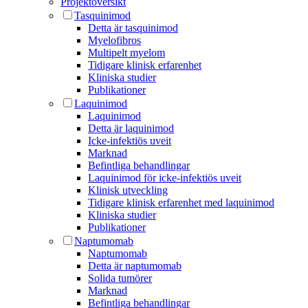
Projektöversikt
Tasquinimod
Detta är tasquinimod
Myelofibros
Multipelt myelom
Tidigare klinisk erfarenhet
Kliniska studier
Publikationer
Laquinimod
Laquinimod
Detta är laquinimod
Icke-infektiös uveit
Marknad
Befintliga behandlingar
Laquinimod för icke-infektiös uveit
Klinisk utveckling
Tidigare klinisk erfarenhet med laquinimod
Kliniska studier
Publikationer
Naptumomab
Naptumomab
Detta är naptumomab
Solida tumörer
Marknad
Befintliga behandlingar