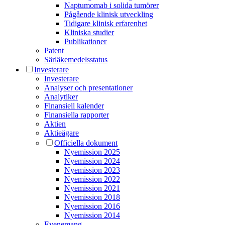
Naptumomab i solida tumörer
Pågående klinisk utveckling
Tidigare klinisk erfarenhet
Kliniska studier
Publikationer
Patent
Särläkemedels­status
Investerare
Investerare
Analyser och presentationer
Analytiker
Finansiell kalender
Finansiella rapporter
Aktien
Aktieägare
Officiella dokument
Nyemission 2025
Nyemission 2024
Nyemission 2023
Nyemission 2022
Nyemission 2021
Nyemission 2018
Nyemission 2016
Nyemission 2014
Evenemang