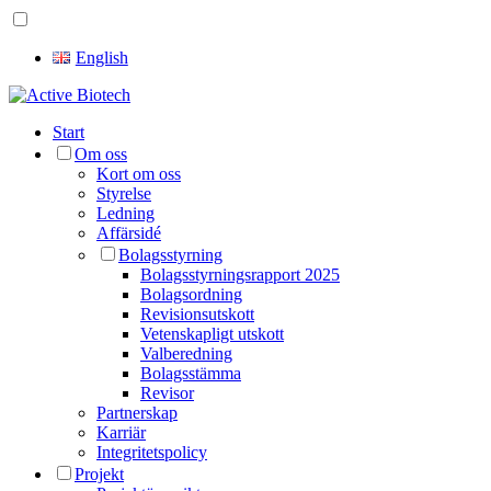
English
Start
Om oss
Kort om oss
Styrelse
Ledning
Affärsidé
Bolagsstyrning
Bolagsstyrningsrapport 2025
Bolagsordning
Revisionsutskott
Vetenskapligt utskott
Valberedning
Bolagsstämma
Revisor
Partnerskap
Karriär
Integritetspolicy
Projekt