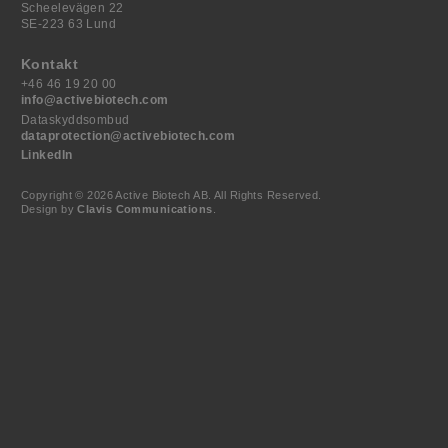
Scheelevägen 22
SE-223 63 Lund
Kontakt
+46 46 19 20 00
info@activebiotech.com
Dataskyddsombud
dataprotection@activebiotech.com
LinkedIn
Copyright © 2026 Active Biotech AB.
All Rights Reserved.
Design by
Clavis Communications
.