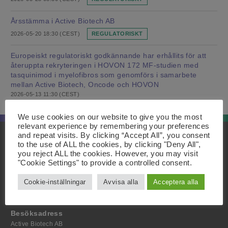
Årsstämma i Active Biotech AB
2026-05-20 18:30 (CEST)
REGULATORISKT
Europeiskt regulatoriskt godkännande har erhållits för att
återuppta rekryteringen i HOVON 172 MF-studien med
tasquinimod i myelofibros som genomförs i samarbete
mellan Active Biotech, Oncode och HOVON
2026-05-13 11:30 (CEST)
We use cookies on our website to give you the most
relevant experience by remembering your preferences
and repeat visits. By clicking “Accept All”, you consent
Innehåll
Postadress
to the use of ALL the cookies, by clicking "Deny All",
you reject ALL the cookies. However, you may visit
Start
Active Biotech AB
Om oss
Scheelevägen 22
"Cookie Settings" to provide a controlled consent.
Projekt
SE-223 63 Lund
Investerare
Cookie-inställningar
Avvisa alla
Acceptera alla
Media
Kontakt
Besöksadress
Active Biotech AB