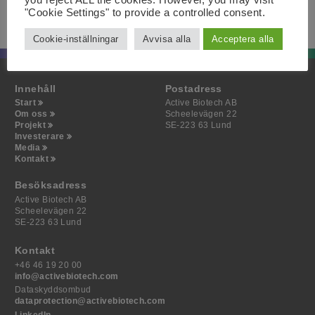
you reject ALL the cookies. However, you may visit
"Cookie Settings" to provide a controlled consent.
Antal aktier och röster i Active Biotech
Cookie-inställningar
Avvisa alla
Acceptera alla
Innehåll
Postadress
Start
Active Biotech AB
Om oss
Scheelevägen 22
Projekt
SE-223 63 Lund
Investerare
Media
Kontakt
Besöksadress
Active Biotech AB
Scheelevägen 22
SE-223 63 Lund
Kontakt
+46 46 19 20 00
info@activebiotech.com
Dataskyddsombud
dataprotection@activebiotech.com
LinkedIn