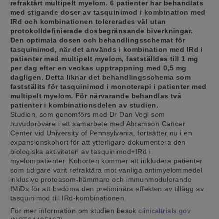
refraktärt multipelt myelom. 6 patienter har behandlats
med stigande doser av tasquinimod i kombination med
IRd och kombinationen tolererades väl utan
protokolldefinierade dosbegränsande biverkningar.
Den optimala dosen och behandlingsschemat för
tasquinimod, när det används i kombination med IRd i
patienter med multipelt myelom, fastställdes till 1 mg
per dag efter en veckas upptrappning med 0,5 mg
dagligen. Detta liknar det behandlingsschema som
fastställts för tasquinimod i monoterapi i patienter med
multipelt myelom. För närvarande behandlas två
patienter i kombinationsdelen av studien.
Studien, som genomförs med Dr Dan Vogl som
huvudprövare i ett samarbete med Abramson Cancer
Center vid University of Pennsylvania, fortsätter nu i en
expansionskohort för att ytterligare dokumentera den
biologiska aktiviteten av tasquinimod+IRd i
myelompatienter. Kohorten kommer att inkludera patienter
som tidigare varit refraktära mot vanliga antimyelommedel
inklusive proteasom-hämmare och immunmodulerande
IMiDs för att bedöma den preliminära effekten av tillägg av
tasquinimod till IRd-kombinationen.
För mer information om studien besök
clinicaltrials.gov