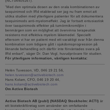
(NCT04405167).
”Med den optimala dosen av den orala kombinationen av
tasquinimod och IRd etablerad ser jag nu fram emot att
utöka studien med ytterligare patienter för att dokumentera
tasquinimods anti-myelomeffekt. Jag är fortsatt entusiastisk
över tasquinimods effekter på tumörmikromiljön i
benmärgen som en möjlighet att övervinna terapeutisk
resistens mot effektiva myelom läkemedel. Speciellt
eftersom vi har en patient med ett varaktigt svar från denna
kombination som tidigare gått i sjukdomsprogression på
liknande behandling och därför inte förväntades svara på
IRd enbart”, säger Dr. Dan Vogl, huvudprövare för studien.
För ytterligare information, vänligen kontakta:
Helén Tuvesson, VD, 046 19 21 56,
helen.tuvesson@activebiotech.com
Hans Kolam, CFO, 046 19 20 44,
hans.kolam@activebiotech.com
Om Active Biotech
Active Biotech AB (publ) (NASDAQ Stockholm: ACTI)
är
ett bioteknikföretag som använder sin omfattande