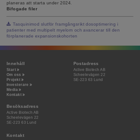
planeras att starta under 2024.
Bifogade filer
Tasquinimod slutför framgångsrikt dosoptimering i
patienter med multipelt myelom och avancerar till den
förplanerade expansionskohorten
Innehåll
Postadress
Start
Active Biotech AB
Om oss
Scheelevägen 22
Projekt
SE-223 63 Lund
Investerare
Media
Kontakt
Besöksadress
Active Biotech AB
Scheelevägen 22
SE-223 63 Lund
Kontakt