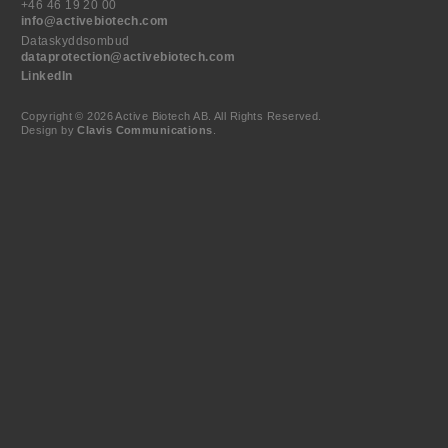
+46 46 19 20 00
info@activebiotech.com
Dataskyddsombud
dataprotection@activebiotech.com
LinkedIn
Copyright © 2026 Active Biotech AB.
All Rights Reserved.
Design by
Clavis Communications
.