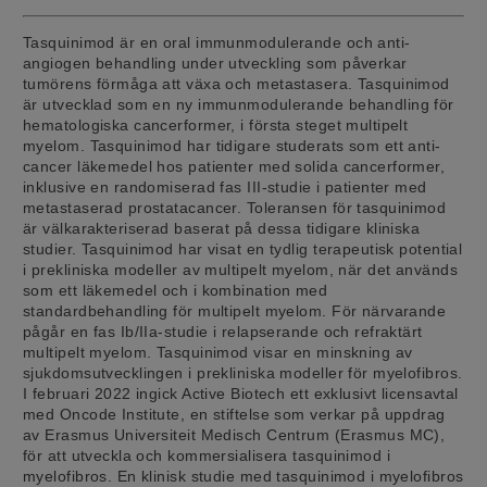
Tasquinimod är en oral immunmodulerande och anti-
angiogen behandling under utveckling som påverkar
tumörens förmåga att växa och metastasera. Tasquinimod
är utvecklad som en ny immunmodulerande behandling för
hematologiska cancerformer, i första steget multipelt
myelom. Tasquinimod har tidigare studerats som ett anti-
cancer läkemedel hos patienter med solida cancerformer,
inklusive en randomiserad fas III-studie i patienter med
metastaserad prostatacancer. Toleransen för tasquinimod
är välkarakteriserad baserat på dessa tidigare kliniska
studier. Tasquinimod har visat en tydlig terapeutisk potential
i prekliniska modeller av multipelt myelom, när det används
som ett läkemedel och i kombination med
standardbehandling för multipelt myelom. För närvarande
pågår en fas Ib/IIa-studie i relapserande och refraktärt
multipelt myelom. Tasquinimod visar en minskning av
sjukdomsutvecklingen i prekliniska modeller för myelofibros.
I februari 2022 ingick Active Biotech ett exklusivt licensavtal
med Oncode Institute, en stiftelse som verkar på uppdrag
av Erasmus Universiteit Medisch Centrum (Erasmus MC),
för att utveckla och kommersialisera tasquinimod i
myelofibros. En klinisk studie med tasquinimod i myelofibros