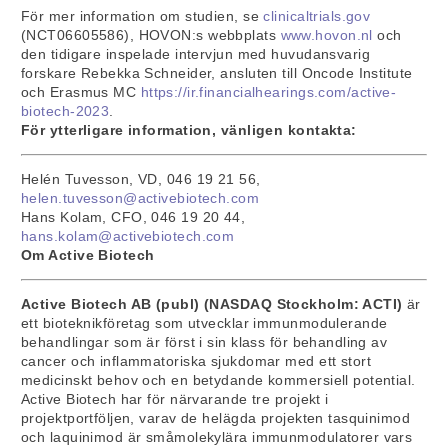
För mer information om studien, se
clinicaltrials.gov
(NCT06605586), HOVON:s webbplats
www.hovon.nl
och
den tidigare inspelade intervjun med huvudansvarig
forskare Rebekka Schneider, ansluten till Oncode Institute
och Erasmus MC
https://ir.financialhearings.com/active-
biotech-2023
.
För ytterligare information, vänligen kontakta:
Helén Tuvesson, VD, 046 19 21 56,
helen.tuvesson@activebiotech.com
Hans Kolam, CFO, 046 19 20 44,
hans.kolam@activebiotech.com
Om Active Biotech
Active Biotech AB (publ) (NASDAQ Stockholm: ACTI)
är
ett bioteknikföretag som utvecklar immunmodulerande
behandlingar som är först i sin klass för behandling av
cancer och inflammatoriska sjukdomar med ett stort
medicinskt behov och en betydande kommersiell potential.
Active Biotech har för närvarande tre projekt i
projektportföljen, varav de helägda projekten tasquinimod
och laquinimod är småmolekylära immunmodulatorer vars