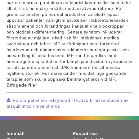
har en onormal produktion av blodbildande celler som leder
till att frisk benmärg ersätts med ärrvävnad (fibros). På
grund av bristen på normal produktion av blodkroppar
uppvisar patienter vanligtvis avvikelser i laboratorievärden
såsom anemi och förändringar i antalet vita blodkroppar
och blodcells-differentiering. Senare symtom inkluderar
förstoring av mjälten, ökad risk för infektioner, nattliga
svettningar och feber. MF är förknippat med förkortad
överlevnad och dödsorsaker inkluderar benmärgssvikt och
omvandling till akut leukemi. MF kan behandlas med
benmärgstransplantation för lämpliga individer, erytropoietin
för att hantera anemi och JAK-hämmare för att minska
mjältens storlek. För närvarande finns det inga godkända
terapier som skulle upphäva benmärgsfibros vid MF.
Bifogade filer
Första patienten rekryterad i HO172 kliniska studien av
tasquinimod i myelofibros
Innehåll
Postadress