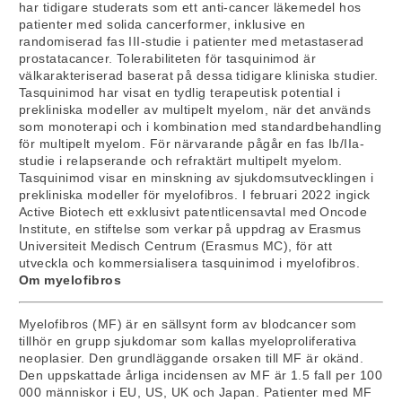
har tidigare studerats som ett anti-cancer läkemedel hos
patienter med solida cancerformer, inklusive en
randomiserad fas III-studie i patienter med metastaserad
prostatacancer. Tolerabiliteten för tasquinimod är
välkarakteriserad baserat på dessa tidigare kliniska studier.
Tasquinimod har visat en tydlig terapeutisk potential i
prekliniska modeller av multipelt myelom, när det används
som monoterapi och i kombination med standardbehandling
för multipelt myelom. För närvarande pågår en fas Ib/IIa-
studie i relapserande och refraktärt multipelt myelom.
Tasquinimod visar en minskning av sjukdomsutvecklingen i
prekliniska modeller för myelofibros. I februari 2022 ingick
Active Biotech ett exklusivt patentlicensavtal med Oncode
Institute, en stiftelse som verkar på uppdrag av Erasmus
Universiteit Medisch Centrum (Erasmus MC), för att
utveckla och kommersialisera tasquinimod i myelofibros.
Om myelofibros
Myelofibros (MF) är en sällsynt form av blodcancer som
tillhör en grupp sjukdomar som kallas myeloproliferativa
neoplasier. Den grundläggande orsaken till MF är okänd.
Den uppskattade årliga incidensen av MF är 1.5 fall per 100
000 människor i EU, US, UK och Japan. Patienter med MF