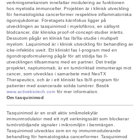
verkningsmekanism innefattar modulering av funktionen
hos myeloida immunceller. Projekten är i klinisk utveckling
för hematologiska cancerformer respektive inflammatoriska
ögonsjukdomar. Företagets kärnfokus ligger på
utvecklingen av tasquinimod i myelofibros, en sällsynt
blodcancer, där kliniska proof-of-concept-studier inletts.
Dessutom pågår en klinisk fas Ib/IIa-studie i multipelt
myelom. Laquinimod är i klinisk utveckling för behandling av
icke-infektiös uveit. Ett kliniskt fas I-program med en
ögondropsformulering pågår för att stödja fas II-
utvecklingen tillsammans med en partner. Det tredje
projektet, naptumomab, är en tumörriktad immunterapi mot
cancer, som utvecklas i samarbete med NeoTX
Therapeutics, och är i ett kliniskt fas Ib/II-program för
patienter med avancerade solida tumörer. Besök
www.activebiotech.com
för mer information.
Om tasquinimod
Tasquinimod är en oralt aktiv småmolekylär
immunmodulator med ett nytt verkningssätt som blockerar
tumörstödjande signaler i mikromiljön i benmärgen.
Tasquinimod utvecklas som en ny immunmodulerande
behandling för hematologiska cancerformer. Tasquinimod