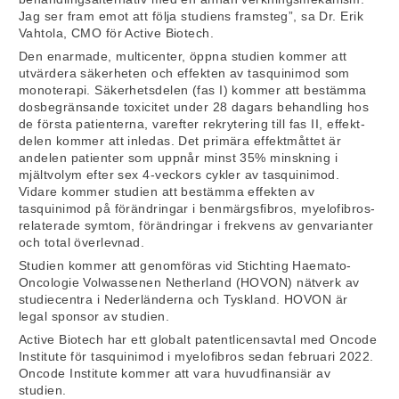
Jag ser fram emot att följa studiens framsteg”, sa Dr. Erik
Vahtola, CMO för Active Biotech.
Den enarmade, multicenter, öppna studien kommer att
utvärdera säkerheten och effekten av tasquinimod som
monoterapi. Säkerhetsdelen (fas I) kommer att bestämma
dosbegränsande toxicitet under 28 dagars behandling hos
de första patienterna, varefter rekrytering till fas II, effekt-
delen kommer att inledas. Det primära effektmåttet är
andelen patienter som uppnår minst 35% minskning i
mjältvolym efter sex 4-veckors cykler av tasquinimod.
Vidare kommer studien att bestämma effekten av
tasquinimod på förändringar i benmärgsfibros, myelofibros-
relaterade symtom, förändringar i frekvens av genvarianter
och total överlevnad.
Studien kommer att genomföras vid Stichting Haemato-
Oncologie Volwassenen Netherland (HOVON) nätverk av
studiecentra i Nederländerna och Tyskland. HOVON är
legal sponsor av studien.
Active Biotech har ett globalt patentlicensavtal med Oncode
Institute för tasquinimod i myelofibros sedan februari 2022.
Oncode Institute kommer att vara huvudfinansiär av
studien.