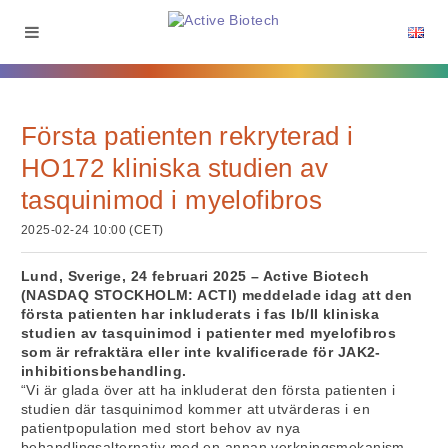
Första patienten rekryterad i
HO172 kliniska studien av
tasquinimod i myelofibros
2025-02-24 10:00 (CET)
Lund, Sverige, 24 februari 2025 – Active Biotech
(NASDAQ STOCKHOLM: ACTI) meddelade idag att den
första patienten har inkluderats i fas Ib/II kliniska
studien av tasquinimod i patienter med myelofibros
som är refraktära eller inte kvalificerade för JAK2-
inhibitionsbehandling.
“Vi är glada över att ha inkluderat den första patienten i
studien där tasquinimod kommer att utvärderas i en
patientpopulation med stort behov av nya
behandlingsalternativ med en annan verkningsmekanism.