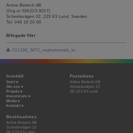
Active Biotech AB
(Org.nr 556223-9227)
Scheelevägen 22, 223 63 Lund, Sweden
Tel: 046 19 20 00
Bifogade filer
211130_SITC_naptumomab_sv
Innehåll
Postadress
Start
Active Biotech AB
Om oss
Scheelevägen 22
Projekt
SE-223 63 Lund
Investerare
Media
Kontakt
Besöksadress
Active Biotech AB
Scheelevägen 22
SE-223 63 Lund