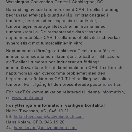
Washington Convention Center i Washington, DC.
Behandling av solida tumörer med CAR-T celler har idag
begränsad effekt på grund av låg infiltrationsgrad i
tumören, begränsad cellexpansion i patienter,
tumörantigenheterogenitet och en immunhämmad
tumörmikromiljö. De presenterade data visar att
naptumomab ökar CAR-T-cellernas effektivitet och verkar
synergistiskt mot tumörcellinjer in vitro.
Naptumomabs förmåga att aktivera T celler utanför den
immunhämmade tumörmikromiljön, förbättrar infiltrationen
av T-celler i tumören och inducerar ett förlängt
immunförsvar talar för att kombinationen CAR-T celler och
naptumomab kan överkomma problemet med den
begränsade effekten av CAR-T behandling av solida
tumörer. För tillgång till den presenterade postern,
se här.
För NeoTXs kommunikation relaterad till denna information,
se
www.neotx.com
.
För ytterligare information, vänligen kontakta:
Helén Tuvesson, VD, 046 19 21
56,
helen.tuvesson@activebiotech.com
Hans Kolam, CFO, 046 19 20
44,
hans.kolam@activebiotech.com