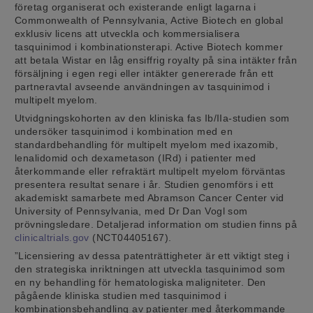
företag organiserat och existerande enligt lagarna i
Commonwealth of Pennsylvania, Active Biotech en global
exklusiv licens att utveckla och kommersialisera
tasquinimod i kombinationsterapi. Active Biotech kommer
att betala Wistar en låg ensiffrig royalty på sina intäkter från
försäljning i egen regi eller intäkter genererade från ett
partneravtal avseende användningen av tasquinimod i
multipelt myelom.
Utvidgningskohorten av den kliniska fas Ib/IIa-studien som
undersöker tasquinimod i kombination med en
standardbehandling för multipelt myelom med ixazomib,
lenalidomid och dexametason (IRd) i patienter med
återkommande eller refraktärt multipelt myelom förväntas
presentera resultat senare i år. Studien genomförs i ett
akademiskt samarbete med Abramson Cancer Center vid
University of Pennsylvania, med Dr Dan Vogl som
prövningsledare. Detaljerad information om studien finns på
clinicaltrials.gov
(NCT04405167).
”Licensiering av dessa patenträttigheter är ett viktigt steg i
den strategiska inriktningen att utveckla tasquinimod som
en ny behandling för hematologiska maligniteter. Den
pågående kliniska studien med tasquinimod i
kombinationsbehandling av patienter med återkommande