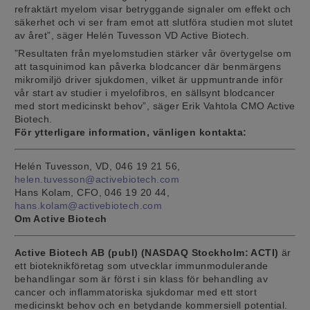
refraktärt myelom visar betryggande signaler om effekt och
säkerhet och vi ser fram emot att slutföra studien mot slutet
av året”, säger Helén Tuvesson VD Active Biotech.
”Resultaten från myelomstudien stärker vår övertygelse om
att tasquinimod kan påverka blodcancer där benmärgens
mikromiljö driver sjukdomen, vilket är uppmuntrande inför
vår start av studier i myelofibros, en sällsynt blodcancer
med stort medicinskt behov”, säger Erik Vahtola CMO Active
Biotech.
För ytterligare information, vänligen kontakta:
Helén Tuvesson, VD, 046 19 21 56,
helen.tuvesson@activebiotech.com
Hans Kolam, CFO, 046 19 20 44,
hans.kolam@activebiotech.com
Om Active Biotech
Active Biotech AB (publ) (NASDAQ Stockholm: ACTI)
är
ett bioteknikföretag som utvecklar immunmodulerande
behandlingar som är först i sin klass för behandling av
cancer och inflammatoriska sjukdomar med ett stort
medicinskt behov och en betydande kommersiell potential.