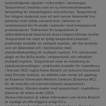
tumörstödjande signaler i mikromiljön i benmärgen.
Tasquinimod utvecklas som en ny immunmodulerande
behandling för hematologiska cancerformer. Tasquinimod
har tidigare studerats som ett anti-cancer läkemedel hos
patienter med solida cancerformer, inklusive en
randomiserad fas III-studie i patienter med metastaserad
prostatacancer. Toleransen för tasquinimod är
välkarakteriserad baserat på dessa tidigare kliniska studier.
Tasquinimod har visat en tydlig terapeutisk potential i
prekliniska modeller av multipelt myelom, när det används
som ett läkemedel och i kombination med
standardbehandling för multipelt myelom. För närvarande
pågår en fas Ib/IIa-studie i relapserande och refraktärt
multipelt myelom. Tasquinimod visar en minskning av
sjukdomsutvecklingen i prekliniska modeller för myelofibros.
I februari 2022 ingick Active Biotech ett exklusivt licensavtal
med Oncode Institute, en stiftelse som verkar på uppdrag
av Erasmus Universiteit Medisch Centrum (Erasmus MC),
för att utveckla och kommersialisera tasquinimod i
myelofibros. Kliniska studier med tasquinimod i myelofibros
planeras att starta under 2024.
Denna information är sådan information som Active Biotech
är skyldigt att offentliggöra enligt EU:s