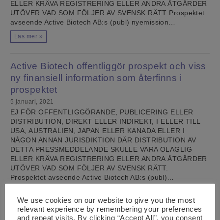
ELLER KRÄVA REGISTRERING ELLER ANDRA ÅTGÄRDER
UTÖVER VAD SOM FÖLJER AV SVENSK RÄTT Prospektet
avseende Active Biotech AB:s (publ) nyemission…
Läs mer »
Active Biotech offentliggör prospekt och viss
ny finansiell information som återfinns i
prospektet
5 januari, 2021
EJ FÖR OFFENTLIGGÖRANDE, PUBLICERING ELLER
DISTRIBUTION, DIREKT ELLER INDIREKT, I ELLER TILL
USA, AUSTRALIEN, JAPAN ELLER KANADA ELLER I
NÅGON ANNAN JURISDIKTION DÄR DISTRIBUTION AV
DETTA PRESSMEDDELANDE SKULLE VARA OLAGLIG
ELLER KRÄVA REGISTRERING ELLER ANDRA ÅTGÄRDER
UTÖVER VAD SOM FÖLJER AV SVENSK RÄTT.
Prospektet avseende Active Biotech AB:s (publ)…
Läs mer »
We use cookies on our website to give you the most
relevant experience by remembering your preferences
and repeat visits. By clicking “Accept All”, you consent