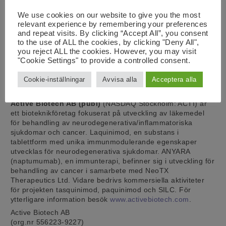
clinicaltrials.gov och dess EudraCT-nummer är
2014-000418-75.
We use cookies on our website to give you the most
relevant experience by remembering your preferences
Lund den 3 maj, 2019
and repeat visits. By clicking “Accept All”, you consent
Active Biotech AB (publ)
to the use of ALL the cookies, by clicking "Deny All",
För ytterligare information, vänligen kontakta:
you reject ALL the cookies. However, you may visit
Helén Tuvesson, VD
"Cookie Settings" to provide a controlled consent.
Tel +46 46 19 20 95
Cookie-inställningar
Avvisa alla
Acceptera alla
Hans Kolam, CFO
Tel +46 46 19 20 44
Active Biotech AB (publ)
(NASDAQ Stockholm: ACTI) är
ett bioteknikföretag fokuserat på utveckling av läkemedel
för behandling av neurodegenerativa/inflammatoriska
sjukdomar och cancer. Laquinimod, en substans i
tablettform med unika immunmodulerande egenskaper
utvecklas för neurodegenerativa sjukdomar. ANYARA
(naptumumab), en immunterapi, befinner sig i utveckling för
behandling av cancer i samarbete med NeoTX
Therapeutics Ltd. Vidare bedrivs kommersiella aktiviteter
för projekten tasquinimod, paquinimod och SILC. För
ytterligare information besök
www.activebiotech.com
.
Active Biotech AB
(org.nr 556223-9227)