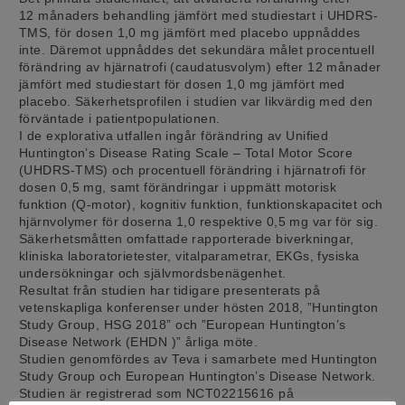
12 månaders behandling jämfört med studiestart i UHDRS-
TMS, för dosen 1,0 mg jämfört med placebo uppnåddes
inte. Däremot uppnåddes det sekundära målet procentuell
förändring av hjärnatrofi (caudatusvolym) efter 12 månader
jämfört med studiestart för dosen 1,0 mg jämfört med
placebo. Säkerhetsprofilen i studien var likvärdig med den
förväntade i patientpopulationen.
I de explorativa utfallen ingår förändring av Unified
Huntington’s Disease Rating Scale – Total Motor Score
(UHDRS-TMS) och procentuell förändring i hjärnatrofi för
dosen 0,5 mg, samt förändringar i uppmätt motorisk
funktion (Q-motor), kognitiv funktion, funktionskapacitet och
hjärnvolymer för doserna 1,0 respektive 0,5 mg var för sig.
Säkerhetsmåtten omfattade rapporterade biverkningar,
kliniska laboratorietester, vitalparametrar, EKGs, fysiska
undersökningar och självmordsbenägenhet.
Resultat från studien har tidigare presenterats på
vetenskapliga konferenser under hösten 2018, ”Huntington
Study Group, HSG 2018” och ”European Huntington’s
Disease Network (EHDN )” årliga möte.
Studien genomfördes av Teva i samarbete med Huntington
Study Group och European Huntington’s Disease Network.
Studien är registrerad som NCT02215616 på