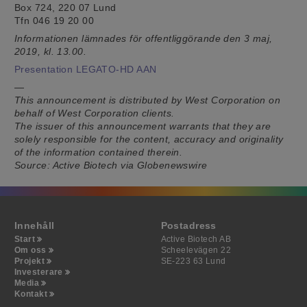
Box 724, 220 07 Lund
Tfn 046 19 20 00
Informationen lämnades för offentliggörande
den 3 maj,
2019, kl. 13.00.
Presentation LEGATO-HD AAN
—
This announcement is distributed by West Corporation on
behalf of West Corporation clients.
The issuer of this announcement warrants that they are
solely responsible for the content, accuracy and originality
of the information contained therein.
Source: Active Biotech via Globenewswire
Innehåll
Postadress
Start
Active Biotech AB
Om oss
Scheelevägen 22
Projekt
SE-223 63 Lund
Investerare
Media
Kontakt