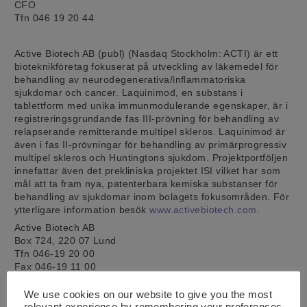
CFO
Tfn 046 19 20 44
Active Biotech AB (publ) (Nasdaq Stockholm: ACTI) är ett
bioteknikföretag fokuserat på utveckling av läkemedel för
behandling av neurodegenerativa/inflammatoriska
sjukdomar och cancer. Laquinimod, en substans i
tablettform med unika immunmodulerande egenskaper, är i
registreringsgrundande fas III-prövning för behandling av
relapserande remitterande multipel skleros. Laquinimod är
även i fas II-prövningar för behandling av primärprogressiv
multipel skleros och Huntingtons sjukdom. Projektportföljen
innefattar även det prekliniska projektet ISI vilket har som
mål att ta fram nya, patenterbara kemiska substanser för
behandling av sjukdomar inom bolagets fokusområden. För
ytterligare information besök
www.activebiotech.com
.
Active Biotech AB
Box 724, 220 07 Lund
Tfn 046-19 20 00
Fax 046-19 11 00
Årsredovisning 2014 Active Biotech AB (publ)
We use cookies on our website to give you the most
—
relevant experience by remembering your preferences