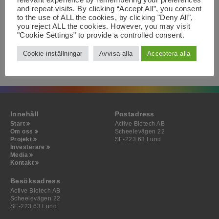
This announcement is distributed by NASDAQ OMX
and repeat visits. By clicking “Accept All”, you consent
Corporate Solutions on behalf of NASDAQ OMX Corporate
to the use of ALL the cookies, by clicking "Deny All",
Solutions clients.
you reject ALL the cookies. However, you may visit
The issuer of this announcement warrants that they are
"Cookie Settings" to provide a controlled consent.
solely responsible for the content, accuracy and originality
of the information contained therein.
Cookie-inställningar
Avvisa alla
Acceptera alla
Source: Active Biotech via Globenewswire
HUG#1916578
Innehåll
Postadress
Start
Active Biotech AB
Om oss
Scheelevägen 22
Projekt
SE-223 63 Lund
Investerare
Media
Kontakt
Besöksadress
Active Biotech AB
Scheelevägen 22
SE-223 63 Lund