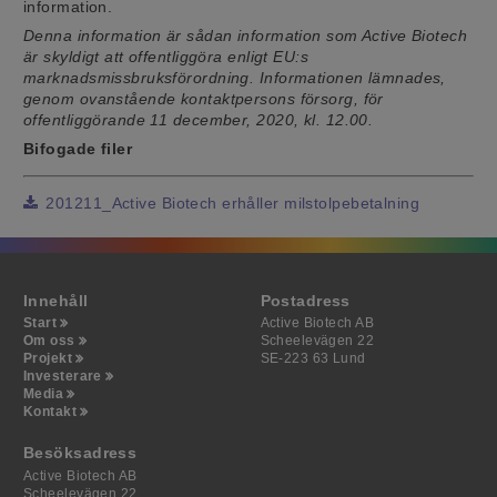
information.
Denna information är sådan information som Active Biotech
är skyldigt att offentliggöra enligt EU:s
marknadsmissbruksförordning. Informationen lämnades,
genom ovanstående kontaktpersons försorg, för
offentliggörande 11 december, 2020, kl. 12.00.
Bifogade filer
201211_Active Biotech erhåller milstolpebetalning
Innehåll
Postadress
Start
Active Biotech AB
Om oss
Scheelevägen 22
Projekt
SE-223 63 Lund
Investerare
Media
Kontakt
Besöksadress
Active Biotech AB
Scheelevägen 22