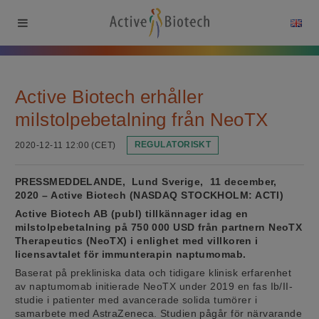
Active Biotech erhåller
milstolpebetalning från NeoTX
2020-12-11 12:00 (CET)
REGULATORISKT
PRESSMEDDELANDE, Lund Sverige, 11 december,
2020 – Active Biotech (NASDAQ STOCKHOLM: ACTI)
Active Biotech AB (publ) tillkännager idag en
milstolpebetalning på 750 000 USD från partnern NeoTX
Therapeutics (NeoTX) i enlighet med villkoren i
licensavtalet för immunterapin naptumomab.
Baserat på prekliniska data och tidigare klinisk erfarenhet
av naptumomab initierade NeoTX under 2019 en fas Ib/II-
studie i patienter med avancerade solida tumörer i
samarbete med AstraZeneca. Studien pågår för närvarande