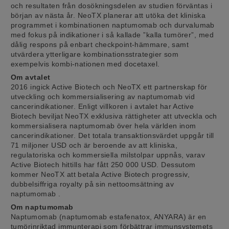
och resultaten från dosökningsdelen av studien förväntas i
början av nästa år. NeoTX planerar att utöka det kliniska
programmet i kombinationen naptumomab och durvalumab
med fokus på indikationer i så kallade ”kalla tumörer”, med
dålig respons på enbart checkpoint-hämmare, samt
utvärdera ytterligare kombinationsstrategier som
exempelvis kombi-nationen med docetaxel.
Om avtalet
2016 ingick Active Biotech och NeoTX ett partnerskap för
utveckling och kommersialisering av naptumomab vid
cancerindikationer. Enligt villkoren i avtalet har Active
Biotech beviljat NeoTX exklusiva rättigheter att utveckla och
kommersialisera naptumomab över hela världen inom
cancerindikationer. Det totala transaktionsvärdet uppgår till
71 miljoner USD och är beroende av att kliniska,
regulatoriska och kommersiella milstolpar uppnås, varav
Active Biotech hittills har fått 250 000 USD. Dessutom
kommer NeoTX att betala Active Biotech progressiv,
dubbelsiffriga royalty på sin nettoomsättning av
naptumomab .
Om naptumomab
Naptumomab (naptumomab estafenatox, ANYARA) är en
tumörinriktad immunterapi som förbättrar immunsystemets